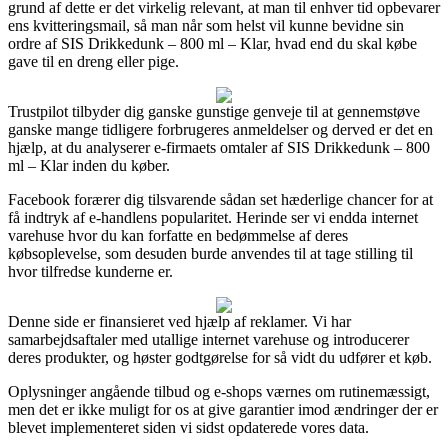
grund af dette er det virkelig relevant, at man til enhver tid opbevarer
ens kvitteringsmail, så man når som helst vil kunne bevidne sin
ordre af SIS Drikkedunk – 800 ml – Klar, hvad end du skal købe
gave til en dreng eller pige.
Trustpilot tilbyder dig ganske gunstige genveje til at gennemstøve
ganske mange tidligere forbrugeres anmeldelser og derved er det en
hjælp, at du analyserer e-firmaets omtaler af SIS Drikkedunk – 800
ml – Klar inden du køber.
Facebook forærer dig tilsvarende sådan set hæderlige chancer for at
få indtryk af e-handlens popularitet. Herinde ser vi endda internet
varehuse hvor du kan forfatte en bedømmelse af deres
købsoplevelse, som desuden burde anvendes til at tage stilling til
hvor tilfredse kunderne er.
Denne side er finansieret ved hjælp af reklamer. Vi har
samarbejdsaftaler med utallige internet varehuse og introducerer
deres produkter, og høster godtgørelse for så vidt du udfører et køb.
Oplysninger angående tilbud og e-shops værnes om rutinemæssigt,
men det er ikke muligt for os at give garantier imod ændringer der er
blevet implementeret siden vi sidst opdaterede vores data.