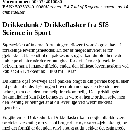
Varenummer:
5025324010080
EAN:
5025324010080
Vurderet til 4.7 ud af 5 stjerner baseret på 14
anmeldelser
Drikkedunk / Drikkeflasker fra SIS
Science in Sport
Størstedelen af internet forretninger udlover i vore dage et hav af
forskellige leveringsmetoder. En der er meget anvendt er for
øjeblikket at få sendt til en pakkeshop, og så kan du blot hente de
købte produkter når der er mulighed for det. Den er jo vældig
bekvem, samt i mange tilfælde endda den billigste leveringsform ved
køb af SIS Drikkedunk – 800 ml – Klar.
Du kunne også overveje at få pakken bragt til din private bopæl eller
ud på dit arbejde. Løsningen bliver almindeligvis en kende mere
pebret, men desuden temmelig fremkommelig. Den prisbilligste
fragtmulighed kan ikke benægtes at være at hente ordren selv, men
den løsning er betinget af at du lever lige ved webbutikkens
hjemsted.
Fragttiden på Drikkedunk / Drikkeflasker kan i nogle tilfælde være
særdeles væsentlig om vi skal bruge dine nye varer øjeblikkeligt, og
med det formål er det uden tvivl vigtigt at du tjekker det estimerede