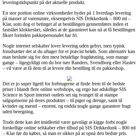
leveringstidspunkt på det aktuelle produkt.
En stor portion online virksomheder byder på 1 hverdags levering
på masser af varenumre, eksempelvis SIS Drikkedunk – 800 ml –
Klar, som dog er betinget af at bestillingen gennemføres inden et
fastslået klokkeslæt, således at de garanteret kan nå at få bestillingen
fikset forinden pakkepersonalet har fri.
Nogle internet selskaber lover levering uden gebyr, men typisk
forudsætter det at du aftager for et præcist beløb. Som alternativ kan
man beslutte sig for den mest betalelige fragtløsning, som mange
gange – ligegyldigt om du bor nær Randers, Svendborg eller Haslev
– vil være at få dem til at levere din bestilling til en pakkeshop.
Det er jo super ligetil for forbrugerne at finde frem til de bedste
priser i blandt flere online webshops, og ergo har adskillige SIS
Science in Sport internet outlets set sig tvunget til at stampe
salgspriserne på deres produkter – til piger og drenge, samt til
kvinder og mænd – enormt, og endda nogle gange garantere fragt
uden beregning.
Trods dette kan det imidlertid være gavnligt at kigge forbi nogle
forskellige online selskaber efter tilbud på SIS Drikkedunk – 800 ml
– Klar før du køber, så man er sikker på at opnå den bedste pris.