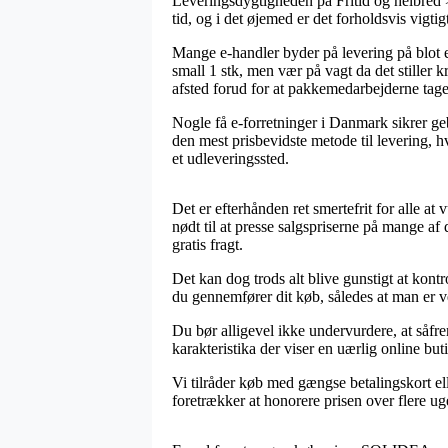
Leveringsdygtigheden på Fritid og helbred 
tid, og i det øjemed er det forholdsvis vigti
Mange e-handler byder på levering på blot 
small 1 stk, men vær på vagt da det stiller k
afsted forud for at pakkemedarbejderne tag
Nogle få e-forretninger i Danmark sikrer geb
den mest prisbevidste metode til levering, h
et udleveringssted.
Det er efterhånden ret smertefrit for alle a
nødt til at presse salgspriserne på mange af
gratis fragt.
Det kan dog trods alt blive gunstigt at kont
du gennemfører dit køb, således at man er vel
Du bør alligevel ikke undervurdere, at såfre
karakteristika der viser en uærlig online but
Vi tilråder køb med gængse betalingskort el
foretrækker at honorere prisen over flere ug