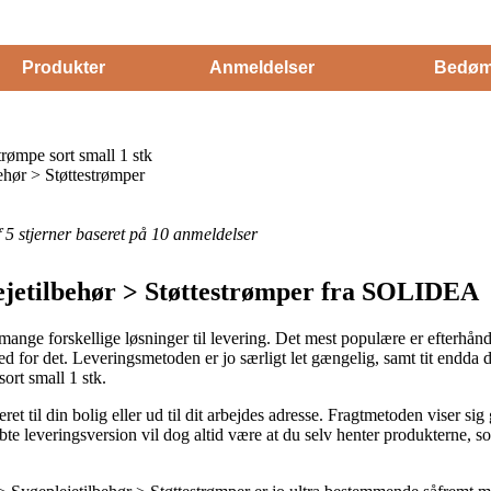
Produkter
Anmeldelser
Bedøm
ømpe sort small 1 stk
ehør > Støttestrømper
af 5 stjerner baseret på 10 anmeldelser
lejetilbehør > Støttestrømper fra SOLIDEA
ange forskellige løsninger til levering. Det mest populære er efterhånd
ed for det. Leveringsmetoden er jo særligt let gængelig, samt tit endda 
rt small 1 stk.
t til din bolig eller ud til dit arbejdes adresse. Fragtmetoden viser sig
e leveringsversion vil dog altid være at du selv henter produkterne, so