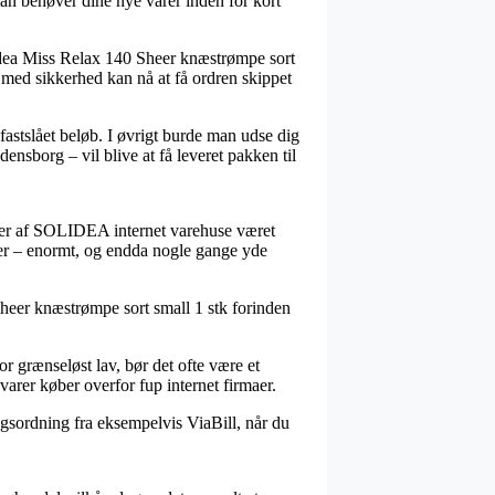
an behøver dine nye varer inden for kort
idea Miss Relax 140 Sheer knæstrømpe sort
de med sikkerhed kan nå at få ordren skippet
fastslået beløb. I øvrigt burde man udse dig
ensborg – vil blive at få leveret pakken til
masser af SOLIDEA internet varehuse været
amer – enormt, og endda nogle gange yde
 Sheer knæstrømpe sort small 1 stk forinden
or grænseløst lav, bør det ofte være et
svarer køber overfor fup internet firmaer.
gsordning fra eksempelvis ViaBill, når du