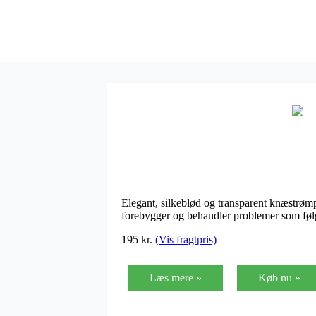
Elegant, silkeblød og transparent knæstrø
forebygger og behandler problemer som følg
195 kr.
(Vis fragtpris)
Læs mere »
Køb nu »