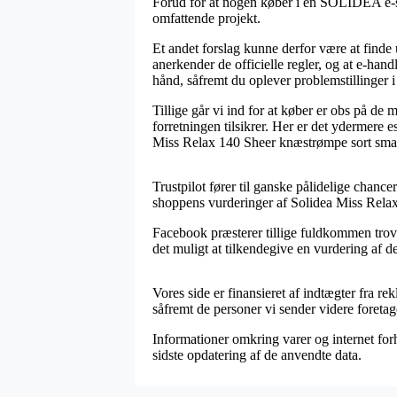
Forud for at nogen køber i en SOLIDEA e-sh
omfattende projekt.
Et andet forslag kunne derfor være at finde 
anerkender de officielle regler, og at e-han
hånd, såfremt du oplever problemstillinger i
Tillige går vi ind for at køber er obs på de 
forretningen tilsikrer. Her er det ydermere e
Miss Relax 140 Sheer knæstrømpe sort small 
Trustpilot fører til ganske pålidelige chance
shoppens vurderinger af Solidea Miss Relax
Facebook præsterer tillige fuldkommen trovæ
det muligt at tilkendegive en vurdering af de
Vores side er finansieret af indtægter fra r
såfremt de personer vi sender videre foretag
Informationer omkring varer og internet forh
sidste opdatering af de anvendte data.