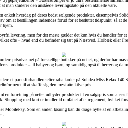
> Sygeplejetilbehør > Støttestrømper er jo ultra bestemmende såfremt m
gt at man studerer den anslåede leveringsdato på den aktuelle vare.
en enkelt hverdag på deres bedst sælgende produkter, eksempelvis Sol
rav om at bestillingen indsendes forud for et besluttet tidspunkt, så at 
er hjem.
yrfri levering, men for det meste gælder det kun hvis du handler for et 
vilket ofte – hvad end du befinder sig tæt på Næstved, Holbæk eller Fred
t vurdere prisniveauet på forskellige butikker på nettet, og derfor har 
 deres produkter – til babyer og børn, og samtidig også til herrer og d
rollere et par e-forhandlere efter rabatkoder på Solidea Miss Relax 140
informeret til at skaffe sig den mest attraktive pris.
mt en forretning på nettet udbyder produkter til en salgspris som anses f
ik. Shopping med kort er imidlertid omfattet af et reglement, hvilket for
ler MobilePay. Som en anden løsning kan du drage nytte af en afbetalin
er.