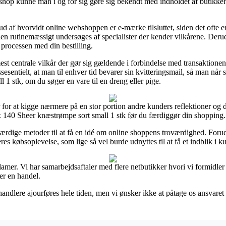
op kunne man i og for sig gøre sig bekendt med indholdet af butikkens
ud af hvorvidt online webshoppen er e-mærke tilsluttet, siden det ofte e
dlen rutinemæssigt undersøges af specialister der kender vilkårene. Deru
 processen med din bestilling.
mest centrale vilkår der gør sig gældende i forbindelse med transaktionen,
ssesentielt, at man til enhver tid bevarer sin kvitteringsmail, så man nå
1 stk, om du søger en vare til en dreng eller pige.
r for at kigge nærmere på en stor portion andre kunders reflektioner og de
 140 Sheer knæstrømpe sort small 1 stk før du færdiggør din shopping.
rdige metoder til at få en idé om online shoppens troværdighed. Forud
res købsoplevelse, som lige så vel burde udnyttes til at få et indblik i k
eklamer. Vi har samarbejdsaftaler med flere netbutikker hvori vi formidle
er en handel.
andlere ajourføres hele tiden, men vi ønsker ikke at påtage os ansvaret 