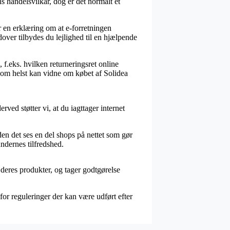
 handelsvilkår, dog er det normalt et
r en erklæring om at e-forretningen
dover tilbydes du lejlighed til en hjælpende
 f.eks. hvilken returneringsret online
r som helst kan vidne om købet af Solidea
rved støtter vi, at du iagttager internet
en det ses en del shops på nettet som gør
undernes tilfredshed.
r deres produkter, og tager godtgørelse
for reguleringer der kan være udført efter