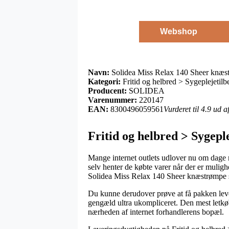
Webshop
Navn:
Solidea Miss Relax 140 Sheer knæstr
Kategori:
Fritid og helbred > Sygeplejetilb
Producent:
SOLIDEA
Varenummer:
220147
EAN:
8300496059561
Vurderet til 4.9 ud 
Fritid og helbred > Sygep
Mange internet outlets udlover nu om dage m
selv henter de købte varer når der er muligh
Solidea Miss Relax 140 Sheer knæstrømpe so
Du kunne derudover prøve at få pakken levere
gengæld ultra ukompliceret. Den mest letkøbt
nærheden af internet forhandlerens bopæl.