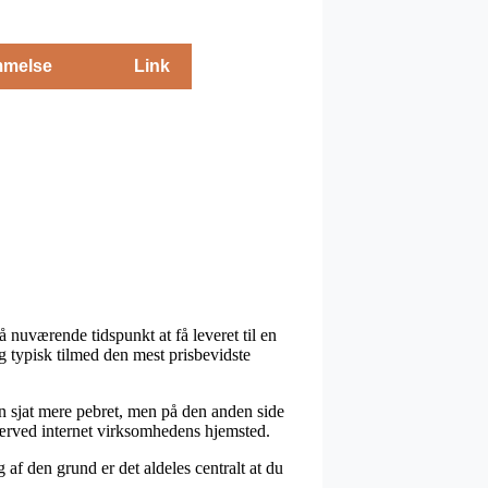
melse
Link
nuværende tidspunkt at få leveret til en
og typisk tilmed den mest prisbevidste
 en sjat mere pebret, men på den anden side
 nærved internet virksomhedens hjemsted.
 af den grund er det aldeles centralt at du