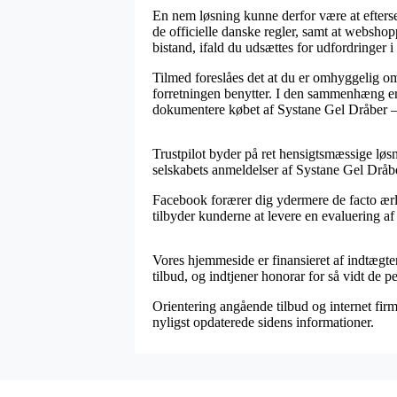
En nem løsning kunne derfor være at efters
de officielle danske regler, samt at websho
bistand, ifald du udsættes for udfordringer 
Tilmed foreslåes det at du er omhyggelig om
forretningen benytter. I den sammenhæng er d
dokumentere købet af Systane Gel Dråber – 1
Trustpilot byder på ret hensigtsmæssige løsn
selskabets anmeldelser af Systane Gel Dråbe
Facebook forærer dig ydermere de facto ærlig
tilbyder kunderne at levere en evaluering af 
Vores hjemmeside er finansieret af indtægte
tilbud, og indtjener honorar for så vidt de p
Orientering angående tilbud og internet fir
nyligst opdaterede sidens informationer.