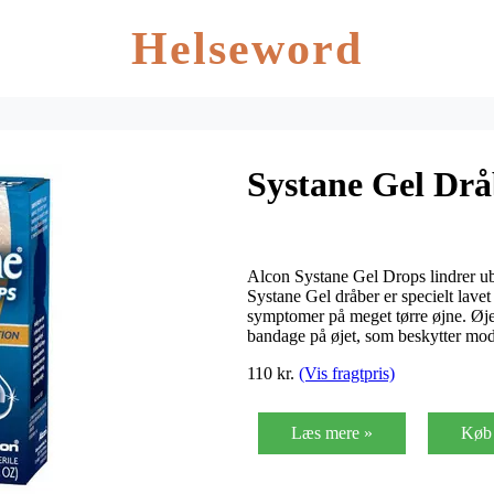
Helseword
Systane Gel Drå
Alcon Systane Gel Drops lindrer ubeh
Systane Gel dråber er specielt lavet 
symptomer på meget tørre øjne. Øje
bandage på øjet, som beskytter mo
110 kr.
(Vis fragtpris)
Læs mere »
Køb 