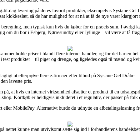
-til-dag levering på deres favorit produkter, eksempelvis Systane Gel 
sat klokkeslæt, så de har mulighed for at nå at få de nye varer klargjort
 beregning, men typisk kun hvis du køber for en præcis sum. I øvrigt ka
m du bor i Esbjerg, Nørresundby eller Jyllinge – vil være at få fragtfirm
 sammenholde priser i blandt flere internet handler, og for det har en hel 
i test produkter – til piger og drenge, og ligeledes også til mænd og kvi
lagtigt at efterprøve flere e-firmaer efter tilbud på Systane Gel Dråber –
den laveste pris.
 at hvis en internet virksomhed afsætter et produkt til en udsalgspris 
-shop. Kortkøb er heldigvis inkluderet i et regulativ, der passer på folk 
t eller MobilePay. Alternativt burde du udnytte en afbetalingsløsning fr
 på nettet kunne man utvivlsomt sætte sig ind i forhandlerens handelsbeti