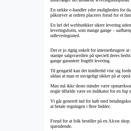
En række e-handler yder muligheden for dag
påkræver at ordren placeres forud for et fast
En hel del webbutikker sikrer levering uden
leveringsform, som mange gange – uafhængig o
udleveringssted.
Det er jo rigtig enkelt for internetbrugere at
stampe salgsværdien på specielt deres bedst 
gange garantere fragtfri levering.
Til gengæld kan det imidlertid vise sig forde
sådan at man er usvigeligt sikker på at opnå 
Man må ikke desto mindre være opmærksom på,
nogle tilfælde være en indikator for en fup e
Vi går generelt ind for køb med betalingskor
at betale regningen i flere bidder.
Forud for at folk bestiller på en Alcon shop
spændende.