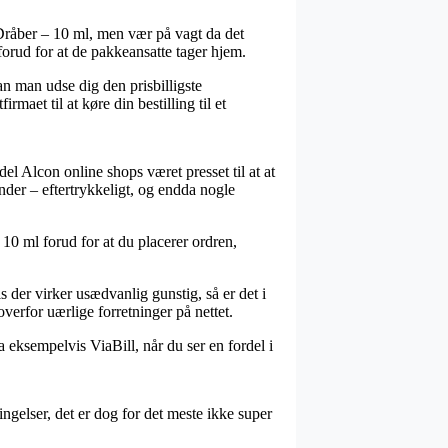
Dråber – 10 ml, men vær på vagt da det
 forud for at de pakkeansatte tager hjem.
n man udse dig den prisbilligste
aet til at køre din bestilling til et
del Alcon online shops været presset til at at
nder – eftertrykkeligt, og endda nogle
 10 ml forud for at du placerer ordren,
der virker usædvanlig gunstig, så er det i
overfor uærlige forretninger på nettet.
a eksempelvis ViaBill, når du ser en fordel i
ngelser, det er dog for det meste ikke super