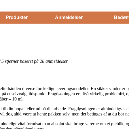
Produkter
Anmeldelser
Bedøm
af 5 stjerner baseret på 28 anmeldelser
erhånden diverse forskellige leveringsmodeller. En sikker vinder er på 
på et selvvalgt tidspunkt. Fragtløsningen er altså virkelig problemfri, 
åber – 10 ml.
t til din bopæl eller ud på dit arbejde. Fragtløsningen er almindeligvis
 vil dog altid være at hente pakken selv, men det betinges af at du bor
mindeligt vital forudsat man absolut skal bruge varerne om et øjeblik, og
 for den pågældende vare.