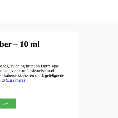
ber – 10 ml
ag, svien og irritation i tørre øjne.
til at give ekstra beskyttelse mod
ndråberne skaber en stærk gelelignede
d tø
(Læs mere)
nu »