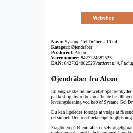
Webshop
Navn:
Systane Gel Dråber – 10 ml
Kategori:
Øjendråber
Producent:
Alcon
Varenummer:
8427324882525
EAN:
8427324882525
Vurderet til 4.7 ud 
Øjendråber fra Alcon
En lang række online webshops frembyder eft
pakkeshop, hvor du kan afhente bestillingen 
leveringsløsning ved køb af Systane Gel Dr
Du kan ligeledes forsøge at vælge at få send
ret simpel. Den mest betalelige fragtløsning
Fragttiden på Øjendråber er selvfølgelig ual
undersøger det anslåede leveringstidspunkt