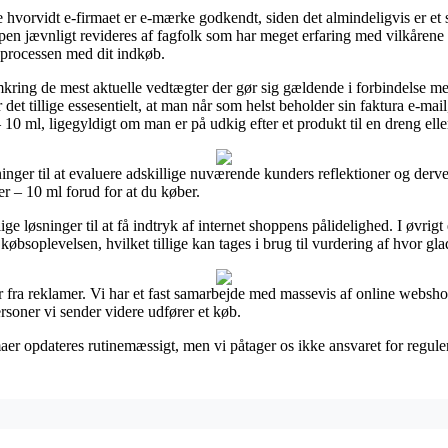
e hvorvidt e-firmaet er e-mærke godkendt, siden det almindeligvis er e
ppen jævnligt revideres af fagfolk som har meget erfaring med vilkårene 
i processen med dit indkøb.
kring de mest aktuelle vedtægter der gør sig gældende i forbindelse med
et tillige essesentielt, at man når som helst beholder sin faktura e-mail
0 ml, ligegyldigt om man er på udkig efter et produkt til en dreng elle
inger til at evaluere adskillige nuværende kunders reflektioner og derved
r – 10 ml forud for at du køber.
e løsninger til at få indtryk af internet shoppens pålidelighed. I øvrigt
købsoplevelsen, hvilket tillige kan tages i brug til vurdering af hvor gl
r fra reklamer. Vi har et fast samarbejde med massevis af online websho
ersoner vi sender videre udfører et køb.
maer opdateres rutinemæssigt, men vi påtager os ikke ansvaret for regule