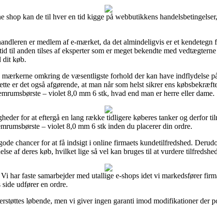
op kan de til hver en tid kigge på webbutikkens handelsbetingelser, 
orhandleren er medlem af e-mærket, da det almindeligvis er et kendetegn f
ra tid til anden tilses af eksperter som er meget bekendte med vedtægtern
 dit køb.
på mærkerne omkring de væsentligste forhold der kan have indflydelse p
dette er det også afgørende, at man når som helst sikrer ens købsbekræfte
rums­børste – violet 8,0 mm 6 stk, hvad end man er herre eller dame.
heder for at eftergå en lang række tidligere køberes tanker og derfor tilr
mrums­børste – violet 8,0 mm 6 stk inden du placerer din ordre.
 chancer for at få indsigt i online firmaets kundetilfredshed. Derudov
lse af deres køb, hvilket lige så vel kan bruges til at vurdere tilfredsh
 Vi har faste samarbejder med utallige e-shops idet vi markedsfører fir
 side udfører en ordre.
rstøttes løbende, men vi giver ingen garanti imod modifikationer der pote