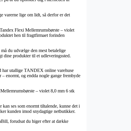
varerne lige om lidt, så derfor er det
 Tandex Flexi Mellemrums­børste – violet
oduktet hen til fragtfirmaet forinden
rs må du udvælge den mest betalelige
 dine produkter til et udleveringssted.
herved har utallige TANDEX online varehuse
mer – enormt, og endda nogle gange frembyde
i Mellemrums­børste – violet 8,0 mm 6 stk
r kan ses som enormt tiltalende, kunne det i
ækker kunden imod snydagtige netbutikker.
Bill, forudsat du higer efter at dække