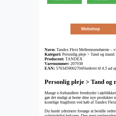
Webshop
Navn:
Tandex Flexi Mellemrums­børste – vi
Kategori:
Personlig pleje > Tand og mund
Producent:
TANDEX
Varenummer:
207938
EAN:
5703459002704
Vurderet til 4.5 ud 
Personlig pleje > Tand o
Mange e-forhandlere frembyder i øjeblikket 
gør det muligt at hente dine nye produkter 
kostelige fragtform ved køb af Tandex Flexi
Du burde ydermere forsøge at bestille ordren 
ualmindeligt bekvem. Den mest prisbevidste 