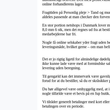
online forhandlerens lager.
Fragttiden på Personlig pleje > Tand og mun
aldeles passende at man checker den forvent
En stor portion netshops i Danmark lover m
8,0 mm 6 stk, men det regnes ud fra at bestil
medarbejderne har fri.
Nogle få online selskaber yder fragt uden b
leveringsmåde, hvilket gerne – om man befind
Det er jo rigtig ligetil for almindelige død
ikke kunne lade være med at formindske sal
levering uden beregning.
Til gengæld kan det immervæk være gavnligt 
forud for at du bestiller, så du er skråsikker 
Du bør alligevel være omhyggelig med, at i 
nogle tilfælde være et bevis på en fup buti
Vi tilråder generelt betalinger med kort ell
betalingen over en periode.