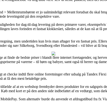
d > Mellemrumsbørste er jo ualmindeligt relevant forudsat du skal bruge 
ede leveringstid på den respektive vare.
uligheden for dag-til-dag levering på deres primære varer, eksempelvis
lingen laves forinden et fastsat klokkeslæt, således at de kan nå at få pr
eregning, men undertiden kun hvis man aftager for en fastsat pris. Elle
er sig nær Silkeborg, Svendborg eller Hundested – vil blive at få bragt
elige at finde de bedste priser i blandt flere internet foretagender, og 
gspriserne på varerne – til børn og babyer, samt også til herrer og da
at checke indtil flere online forretninger efter udsalg på Tandex Flex
på at få den mest betalelige pris.
tilfælde af at en webshop frembyder deres produkter for en salgspris de
k. Køb med kort er på den anden side indbefattet af en vedtægt, som d
er MobilePay. Som alternativ burde du anvende et afdragstilbud fra fx Via