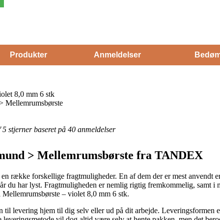
Produkter
Anmeldelser
Bedøm
olet 8,0 mm 6 stk
 > Mellemrumsbørste
af 5 stjerner baseret på 40 anmeldelser
g mund > Mellemrumsbørste fra TANDEX
en række forskellige fragtmuligheder. En af dem der er mest anvendt er 
når du har lyst. Fragtmuligheden er nemlig rigtig fremkommelig, samt i 
 Mellemrums­børste – violet 8,0 mm 6 stk.
til levering hjem til dig selv eller ud på dit arbejde. Leveringsformen e
leveringsmetode vil dog altid være selv at hente pakken, men det bero