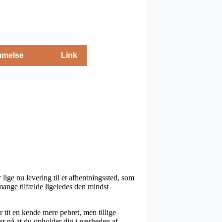
melse
Link
lige nu levering til et afhentningssted, som
mange tilfælde ligeledes den mindst
r tit en kende mere pebret, men tillige
er på at du opholder dig i nærheden af