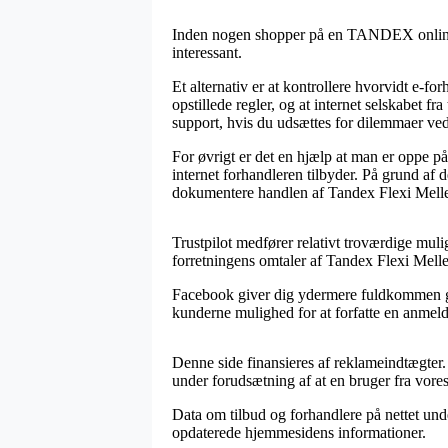
Inden nogen shopper på en TANDEX online sh
interessant.
Et alternativ er at kontrollere hvorvidt e-f
opstillede regler, og at internet selskabet f
support, hvis du udsættes for dilemmaer ved
For øvrigt er det en hjælp at man er oppe 
internet forhandleren tilbyder. På grund af 
dokumentere handlen af Tandex Flexi Mellem
Trustpilot medfører relativt troværdige mulig
forretningens omtaler af Tandex Flexi Melle
Facebook giver dig ydermere fuldkommen gode
kunderne mulighed for at forfatte en anmelde
Denne side finansieres af reklameindtægter.
under forudsætning af at en bruger fra vores
Data om tilbud og forhandlere på nettet unde
opdaterede hjemmesidens informationer.