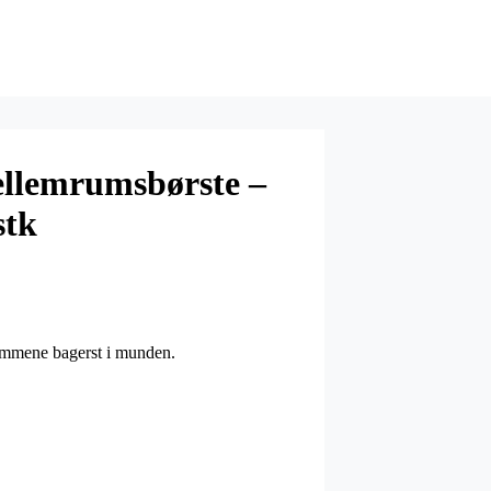
llemrums­børste –
stk
rummene bagerst i munden.