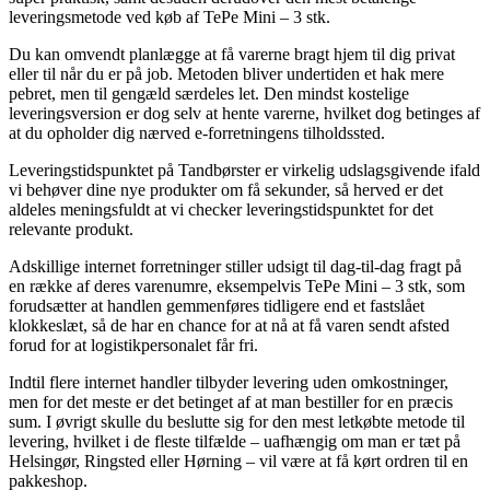
leveringsmetode ved køb af TePe Mini – 3 stk.
Du kan omvendt planlægge at få varerne bragt hjem til dig privat
eller til når du er på job. Metoden bliver undertiden et hak mere
pebret, men til gengæld særdeles let. Den mindst kostelige
leveringsversion er dog selv at hente varerne, hvilket dog betinges af
at du opholder dig nærved e-forretningens tilholdssted.
Leveringstidspunktet på Tandbørster er virkelig udslagsgivende ifald
vi behøver dine nye produkter om få sekunder, så herved er det
aldeles meningsfuldt at vi checker leveringstidspunktet for det
relevante produkt.
Adskillige internet forretninger stiller udsigt til dag-til-dag fragt på
en række af deres varenumre, eksempelvis TePe Mini – 3 stk, som
forudsætter at handlen gemmenføres tidligere end et fastslået
klokkeslæt, så de har en chance for at nå at få varen sendt afsted
forud for at logistikpersonalet får fri.
Indtil flere internet handler tilbyder levering uden omkostninger,
men for det meste er det betinget af at man bestiller for en præcis
sum. I øvrigt skulle du beslutte sig for den mest letkøbte metode til
levering, hvilket i de fleste tilfælde – uafhængig om man er tæt på
Helsingør, Ringsted eller Hørning – vil være at få kørt ordren til en
pakkeshop.