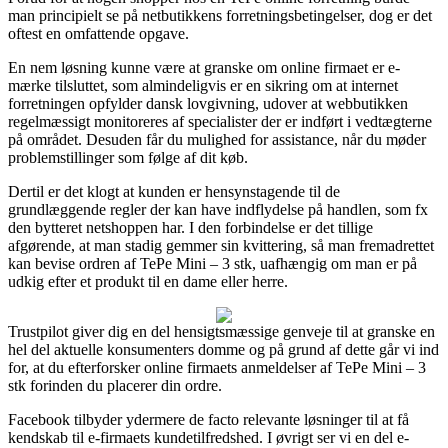
man principielt se på netbutikkens forretningsbetingelser, dog er det
oftest en omfattende opgave.
En nem løsning kunne være at granske om online firmaet er e-
mærke tilsluttet, som almindeligvis er en sikring om at internet
forretningen opfylder dansk lovgivning, udover at webbutikken
regelmæssigt monitoreres af specialister der er indført i vedtægterne
på området. Desuden får du mulighed for assistance, når du møder
problemstillinger som følge af dit køb.
Dertil er det klogt at kunden er hensynstagende til de
grundlæggende regler der kan have indflydelse på handlen, som fx
den bytteret netshoppen har. I den forbindelse er det tillige
afgørende, at man stadig gemmer sin kvittering, så man fremadrettet
kan bevise ordren af TePe Mini – 3 stk, uafhængig om man er på
udkig efter et produkt til en dame eller herre.
Trustpilot giver dig en del hensigtsmæssige genveje til at granske en
hel del aktuelle konsumenters domme og på grund af dette går vi ind
for, at du efterforsker online firmaets anmeldelser af TePe Mini – 3
stk forinden du placerer din ordre.
Facebook tilbyder ydermere de facto relevante løsninger til at få
kendskab til e-firmaets kundetilfredshed. I øvrigt ser vi en del e-