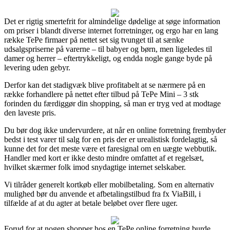
Det er rigtig smertefrit for almindelige dødelige at søge information
om priser i blandt diverse internet forretninger, og ergo har en lang
række TePe firmaer på nettet set sig tvunget til at sænke
udsalgspriserne på varerne – til babyer og børn, men ligeledes til
damer og herrer – eftertrykkeligt, og endda nogle gange byde på
levering uden gebyr.
Derfor kan det stadigvæk blive profitabelt at se nærmere på en
række forhandlere på nettet efter tilbud på TePe Mini – 3 stk
forinden du færdiggør din shopping, så man er tryg ved at modtage
den laveste pris.
Du bør dog ikke undervurdere, at når en online forretning frembyder
bedst i test varer til salg for en pris der er urealistisk fordelagtig, så
kunne det for det meste være et faresignal om en uægte webbutik.
Handler med kort er ikke desto mindre omfattet af et regelsæt,
hvilket skærmer folk imod snydagtige internet selskaber.
Vi tilråder generelt kortkøb eller mobilbetaling. Som en alternativ
mulighed bør du anvende et afbetalingstilbud fra fx ViaBill, i
tilfælde af at du agter at betale beløbet over flere uger.
Forud for at nogen shopper hos en TePe online forretning burde