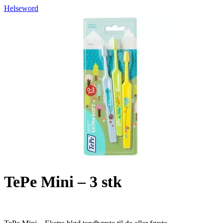
Helseword
TePe Mini – 3 stk