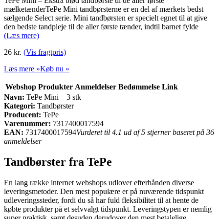
TePe Mini – Ekstra blød tandbørste til de aller første
mælketænderTePe Mini tandbørsterne er en del af mærkets bedst
sælgende Select serie. Mini tandbørsten er specielt egnet til at give
den bedste tandpleje til de aller første tænder, indtil barnet fylde
(Læs mere)
26 kr.
(Vis fragtpris)
Læs mere »
Køb nu »
Webshop
Produkter
Anmeldelser
Bedømmelse
Link
Navn:
TePe Mini – 3 stk
Kategori:
Tandbørster
Producent:
TePe
Varenummer:
7317400017594
EAN:
7317400017594
Vurderet til 4.1 ud af 5 stjerner baseret på 36
anmeldelser
Tandbørster fra TePe
En lang række internet webshops udlover efterhånden diverse
leveringsmetoder. Den mest populære er på nuværende tidspunkt
udleveringssteder, fordi du så har fuld fleksibilitet til at hente de
købte produkter på et selvvalgt tidspunkt. Leveringstypen er nemlig
super praktisk, samt desuden derudover den mest betalelige