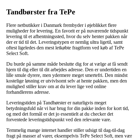
Tandbørster fra TePe
Flere netbutikker i Danmark frembyder i øjeblikket flere
muligheder for levering. En favorit er på nuværende tidspunkt
levering til et afhentningssted, hvor du selv henter pakken når
der er tid til det. Leveringstypen er nemlig ultra ligetil, samt
oftest ligeledes den mest letkøbte fragtform ved køb af TePe
Select Soft.
Du burde på samme måde beslutte dig for at vælge at få sendt
hjem til dig eller til dit arbejdes adresse. Den er undertiden en
lille smule dyrere, men ydermere meget smertefri. Den mindst
kostelige løsning er utvivlsomt selv at hente pakken, men den
mulighed stiller krav om at du lever lige ved online
forhandlerens adresse.
Leveringstiden på Tandbørster er naturligvis meget
betydningsfuld når vi har brug for din pakke inden for kort tid,
og med det formål er det jo essentielt at du checker det
forventede leveringstidspunkt ved den relevante vare.
Temmelig mange internet handler stiller udsigt til dag-til-dag
fragt på masser af varer, eksempelvis TePe Select Soft, men vær