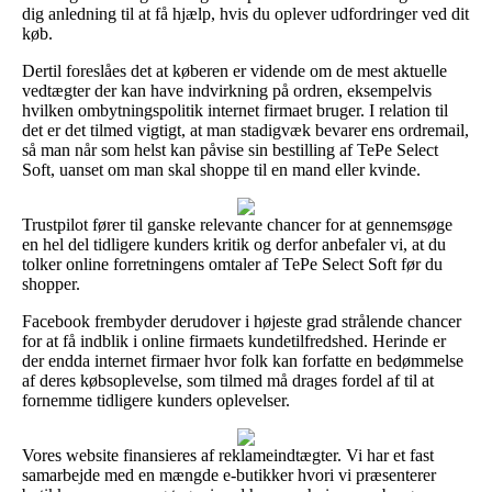
dig anledning til at få hjælp, hvis du oplever udfordringer ved dit
køb.
Dertil foreslåes det at køberen er vidende om de mest aktuelle
vedtægter der kan have indvirkning på ordren, eksempelvis
hvilken ombytningspolitik internet firmaet bruger. I relation til
det er det tilmed vigtigt, at man stadigvæk bevarer ens ordremail,
så man når som helst kan påvise sin bestilling af TePe Select
Soft, uanset om man skal shoppe til en mand eller kvinde.
Trustpilot fører til ganske relevante chancer for at gennemsøge
en hel del tidligere kunders kritik og derfor anbefaler vi, at du
tolker online forretningens omtaler af TePe Select Soft før du
shopper.
Facebook frembyder derudover i højeste grad strålende chancer
for at få indblik i online firmaets kundetilfredshed. Herinde er
der endda internet firmaer hvor folk kan forfatte en bedømmelse
af deres købsoplevelse, som tilmed må drages fordel af til at
fornemme tidligere kunders oplevelser.
Vores website finansieres af reklameindtægter. Vi har et fast
samarbejde med en mængde e-butikker hvori vi præsenterer