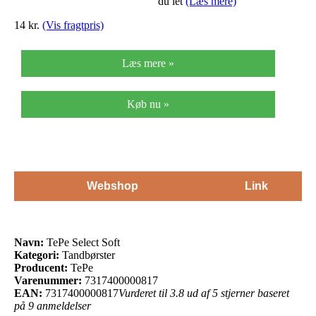
du let
(Læs mere)
14 kr.
(Vis fragtpris)
Læs mere »
Køb nu »
Webshop
Link
Navn:
TePe Select Soft
Kategori:
Tandbørster
Producent:
TePe
Varenummer:
7317400000817
EAN:
7317400000817
Vurderet til 3.8 ud af 5 stjerner baseret
på 9 anmeldelser