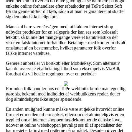
Men det kan til hver en tid blive gavnligt at se nærmere på nogle
enkelte online forhandlere efter rabatkoder på TePe Select Soft
før du gennemfører dit køb, sådan at man er garanteret at skaffe
sig den mindst kostelige pris.
Man skal bare være årvågen med, at ifald en internet shop
udbyder produkter for en salgspris der kan ses som kolossalt
letkøbt, så kunne det mange gange være et karakteristika der
viser en falsk internet forhandler. Betalinger med kort er trods alt
omsluttet af en bestemmelse, hvilket garanterer folk overfor
falske internet varehuse.
Generelt anbefaler vi kortkøb eller MobilePay. Som alternativ
kan du overveje et afbetalingstilbud som eksempelvis ViaBill,
forudsat du vil betale regningen over en periode.
Forinden folk handler hos en TePe webbutik burde man egentlig
gøre sig bekendt med indholdet af webbutikkens regler, det er
dog almindeligvis ikke super spændende.
En anden mulighed kunne måske være at tjekke hvorvidt online
firmaet er medlem af e-mærket, eftersom det almindeligvis er en
tryghed om at internet shoppen imødekommer de danske love,
udover at online webshoppen jævnligt ses til af specialister der
har meget erfaring med reglerne på området. Desuden giver det