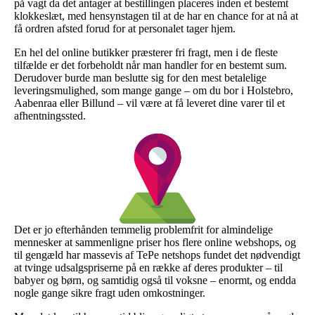
på vagt da det antager at bestillingen placeres inden et bestemt
klokkeslæt, med hensynstagen til at de har en chance for at nå at
få ordren afsted forud for at personalet tager hjem.
En hel del online butikker præsterer fri fragt, men i de fleste
tilfælde er det forbeholdt når man handler for en bestemt sum.
Derudover burde man beslutte sig for den mest betalelige
leveringsmulighed, som mange gange – om du bor i Holstebro,
Aabenraa eller Billund – vil være at få leveret dine varer til et
afhentningssted.
Det er jo efterhånden temmelig problemfrit for almindelige
mennesker at sammenligne priser hos flere online webshops, og
til gengæld har massevis af TePe netshops fundet det nødvendigt
at tvinge udsalgspriserne på en række af deres produkter – til
babyer og børn, og samtidig også til voksne – enormt, og endda
nogle gange sikre fragt uden omkostninger.