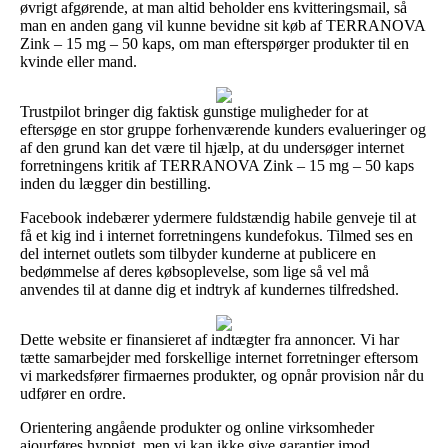
øvrigt afgørende, at man altid beholder ens kvitteringsmail, så
man en anden gang vil kunne bevidne sit køb af TERRANOVA
Zink – 15 mg – 50 kaps, om man efterspørger produkter til en
kvinde eller mand.
Trustpilot bringer dig faktisk gunstige muligheder for at
eftersøge en stor gruppe forhenværende kunders evalueringer og
af den grund kan det være til hjælp, at du undersøger internet
forretningens kritik af TERRANOVA Zink – 15 mg – 50 kaps
inden du lægger din bestilling.
Facebook indebærer ydermere fuldstændig habile genveje til at
få et kig ind i internet forretningens kundefokus. Tilmed ses en
del internet outlets som tilbyder kunderne at publicere en
bedømmelse af deres købsoplevelse, som lige så vel må
anvendes til at danne dig et indtryk af kundernes tilfredshed.
Dette website er finansieret af indtægter fra annoncer. Vi har
tætte samarbejder med forskellige internet forretninger eftersom
vi markedsfører firmaernes produkter, og opnår provision når du
udfører en ordre.
Orientering angående produkter og online virksomheder
ajourføres hyppigt, men vi kan ikke give garantier imod