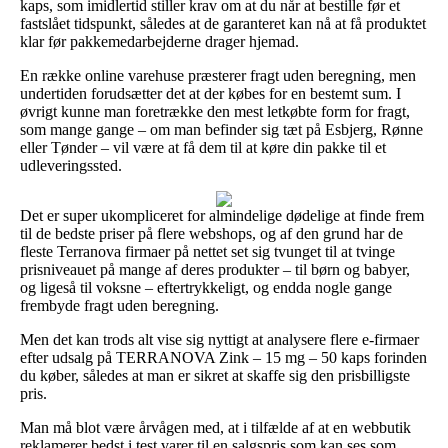
kaps, som imidlertid stiller krav om at du når at bestille før et
fastslået tidspunkt, således at de garanteret kan nå at få produktet
klar før pakkemedarbejderne drager hjemad.
En række online varehuse præsterer fragt uden beregning, men
undertiden forudsætter det at der købes for en bestemt sum. I
øvrigt kunne man foretrække den mest letkøbte form for fragt,
som mange gange – om man befinder sig tæt på Esbjerg, Rønne
eller Tønder – vil være at få dem til at køre din pakke til et
udleveringssted.
Det er super ukompliceret for almindelige dødelige at finde frem
til de bedste priser på flere webshops, og af den grund har de
fleste Terranova firmaer på nettet set sig tvunget til at tvinge
prisniveauet på mange af deres produkter – til børn og babyer,
og ligeså til voksne – eftertrykkeligt, og endda nogle gange
frembyde fragt uden beregning.
Men det kan trods alt vise sig nyttigt at analysere flere e-firmaer
efter udsalg på TERRANOVA Zink – 15 mg – 50 kaps forinden
du køber, således at man er sikret at skaffe sig den prisbilligste
pris.
Man må blot være årvågen med, at i tilfælde af at en webbutik
reklamerer bedst i test varer til en salgspris som kan ses som