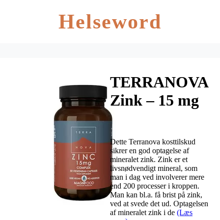
Helseword
TERRANOVA
Zink – 15 mg
– 50 kaps
Dette Terranova kosttilskud
sikrer en god optagelse af
mineralet zink. Zink er et
livsnødvendigt mineral, som
man i dag ved involverer mere
end 200 processer i kroppen.
Man kan bl.a. få brist på zink,
ved at svede det ud. Optagelsen
af mineralet zink i de
(Læs