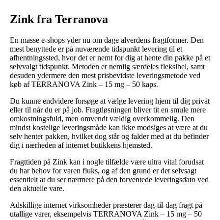
Zink fra Terranova
En masse e-shops yder nu om dage alverdens fragtformer. Den
mest benyttede er på nuværende tidspunkt levering til et
afhentningssted, hvor det er nemt for dig at hente din pakke på et
selvvalgt tidspunkt. Metoden er nemlig særdeles fleksibel, samt
desuden ydermere den mest prisbevidste leveringsmetode ved
køb af TERRANOVA Zink – 15 mg – 50 kaps.
Du kunne endvidere forsøge at vælge levering hjem til dig privat
eller til når du er på job. Fragtløsningen bliver tit en smule mere
omkostningsfuld, men omvendt vældig overkommelig. Den
mindst kostelige leveringsmåde kan ikke modsiges at være at du
selv henter pakken, hvilket dog står og falder med at du befinder
dig i nærheden af internet butikkens hjemsted.
Fragttiden på Zink kan i nogle tilfælde være ultra vital forudsat
du har behov for varen fluks, og af den grund er det selvsagt
essentielt at du ser nærmere på den forventede leveringsdato ved
den aktuelle vare.
Adskillige internet virksomheder præsterer dag-til-dag fragt på
utallige varer, eksempelvis TERRANOVA Zink – 15 mg – 50