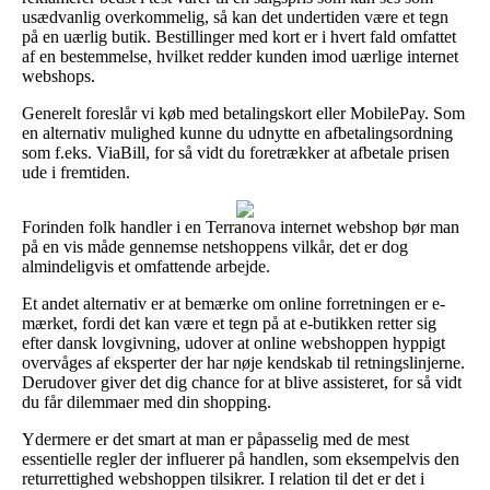
usædvanlig overkommelig, så kan det undertiden være et tegn
på en uærlig butik. Bestillinger med kort er i hvert fald omfattet
af en bestemmelse, hvilket redder kunden imod uærlige internet
webshops.
Generelt foreslår vi køb med betalingskort eller MobilePay. Som
en alternativ mulighed kunne du udnytte en afbetalingsordning
som f.eks. ViaBill, for så vidt du foretrækker at afbetale prisen
ude i fremtiden.
Forinden folk handler i en Terranova internet webshop bør man
på en vis måde gennemse netshoppens vilkår, det er dog
almindeligvis et omfattende arbejde.
Et andet alternativ er at bemærke om online forretningen er e-
mærket, fordi det kan være et tegn på at e-butikken retter sig
efter dansk lovgivning, udover at online webshoppen hyppigt
overvåges af eksperter der har nøje kendskab til retningslinjerne.
Derudover giver det dig chance for at blive assisteret, for så vidt
du får dilemmaer med din shopping.
Ydermere er det smart at man er påpasselig med de mest
essentielle regler der influerer på handlen, som eksempelvis den
returrettighed webshoppen tilsikrer. I relation til det er det i