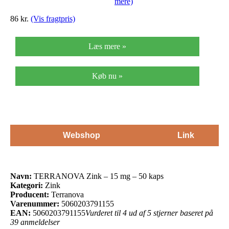
mere)
86 kr.
(Vis fragtpris)
Læs mere »
Køb nu »
Webshop
Link
Navn:
TERRANOVA Zink – 15 mg – 50 kaps
Kategori:
Zink
Producent:
Terranova
Varenummer:
5060203791155
EAN:
5060203791155
Vurderet til 4 ud af 5 stjerner baseret på
39 anmeldelser