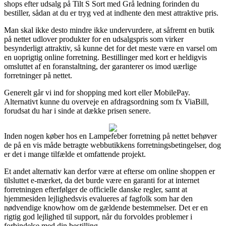
shops efter udsalg på Tilt S Sort med Grå ledning forinden du
bestiller, sådan at du er tryg ved at indhente den mest attraktive pris.
Man skal ikke desto mindre ikke undervurdere, at såfremt en butik
på nettet udlover produkter for en udsalgspris som virker
besynderligt attraktiv, så kunne det for det meste være en varsel om
en uoprigtig online forretning. Bestillinger med kort er heldigvis
omsluttet af en foranstaltning, der garanterer os imod uærlige
forretninger på nettet.
Generelt går vi ind for shopping med kort eller MobilePay.
Alternativt kunne du overveje en afdragsordning som fx ViaBill,
forudsat du har i sinde at dække prisen senere.
Inden nogen køber hos en Lampefeber forretning på nettet behøver
de på en vis måde betragte webbutikkens forretningsbetingelser, dog
er det i mange tilfælde et omfattende projekt.
Et andet alternativ kan derfor være at efterse om online shoppen er
tilsluttet e-mærket, da det burde være en garanti for at internet
forretningen efterfølger de officielle danske regler, samt at
hjemmesiden lejlighedsvis evalueres af fagfolk som har den
nødvendige knowhow om de gældende bestemmelser. Det er en
rigtig god lejlighed til support, når du forvoldes problemer i
forbindelse med din bestilling.