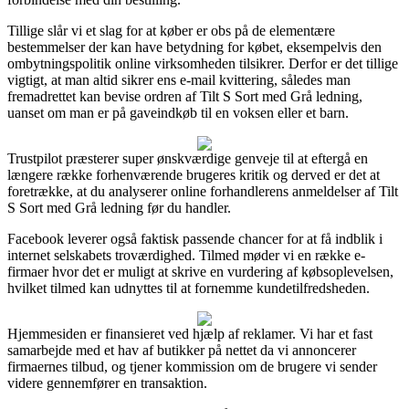
Tillige slår vi et slag for at køber er obs på de elementære
bestemmelser der kan have betydning for købet, eksempelvis den
ombytningspolitik online virksomheden tilsikrer. Derfor er det tillige
vigtigt, at man altid sikrer ens e-mail kvittering, således man
fremadrettet kan bevise ordren af Tilt S Sort med Grå ledning,
uanset om man er på gaveindkøb til en voksen eller et barn.
Trustpilot præsterer super ønskværdige genveje til at eftergå en
længere række forhenværende brugeres kritik og derved er det at
foretrække, at du analyserer online forhandlerens anmeldelser af Tilt
S Sort med Grå ledning før du handler.
Facebook leverer også faktisk passende chancer for at få indblik i
internet selskabets troværdighed. Tilmed møder vi en række e-
firmaer hvor det er muligt at skrive en vurdering af købsoplevelsen,
hvilket tilmed kan udnyttes til at fornemme kundetilfredsheden.
Hjemmesiden er finansieret ved hjælp af reklamer. Vi har et fast
samarbejde med et hav af butikker på nettet da vi annoncerer
firmaernes tilbud, og tjener kommission om de brugere vi sender
videre gennemfører en transaktion.