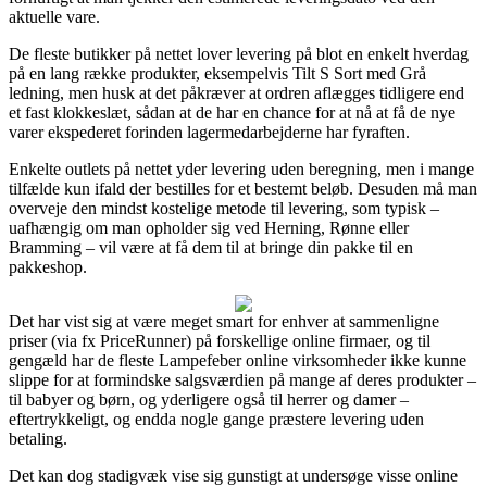
aktuelle vare.
De fleste butikker på nettet lover levering på blot en enkelt hverdag
på en lang række produkter, eksempelvis Tilt S Sort med Grå
ledning, men husk at det påkræver at ordren aflægges tidligere end
et fast klokkeslæt, sådan at de har en chance for at nå at få de nye
varer ekspederet forinden lagermedarbejderne har fyraften.
Enkelte outlets på nettet yder levering uden beregning, men i mange
tilfælde kun ifald der bestilles for et bestemt beløb. Desuden må man
overveje den mindst kostelige metode til levering, som typisk –
uafhængig om man opholder sig ved Herning, Rønne eller
Bramming – vil være at få dem til at bringe din pakke til en
pakkeshop.
Det har vist sig at være meget smart for enhver at sammenligne
priser (via fx PriceRunner) på forskellige online firmaer, og til
gengæld har de fleste Lampefeber online virksomheder ikke kunne
slippe for at formindske salgsværdien på mange af deres produkter –
til babyer og børn, og yderligere også til herrer og damer –
eftertrykkeligt, og endda nogle gange præstere levering uden
betaling.
Det kan dog stadigvæk vise sig gunstigt at undersøge visse online