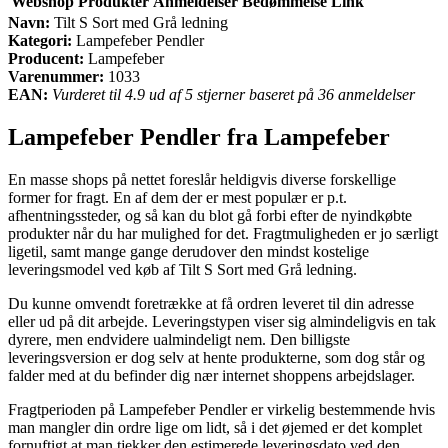
Webshop
Produkter
Anmeldelser
Bedømmelse
Link
Navn:
Tilt S Sort med Grå ledning
Kategori:
Lampefeber Pendler
Producent:
Lampefeber
Varenummer:
1033
EAN:
Vurderet til 4.9 ud af 5 stjerner baseret på 36 anmeldelser
Lampefeber Pendler fra Lampefeber
En masse shops på nettet foreslår heldigvis diverse forskellige
former for fragt. En af dem der er mest populær er p.t.
afhentningssteder, og så kan du blot gå forbi efter de nyindkøbte
produkter når du har mulighed for det. Fragtmuligheden er jo særligt
ligetil, samt mange gange derudover den mindst kostelige
leveringsmodel ved køb af Tilt S Sort med Grå ledning.
Du kunne omvendt foretrække at få ordren leveret til din adresse
eller ud på dit arbejde. Leveringstypen viser sig almindeligvis en tak
dyrere, men endvidere ualmindeligt nem. Den billigste
leveringsversion er dog selv at hente produkterne, som dog står og
falder med at du befinder dig nær internet shoppens arbejdslager.
Fragtperioden på Lampefeber Pendler er virkelig bestemmende hvis
man mangler din ordre lige om lidt, så i det øjemed er det komplet
fornuftigt at man tjekker den estimerede leveringsdato ved den