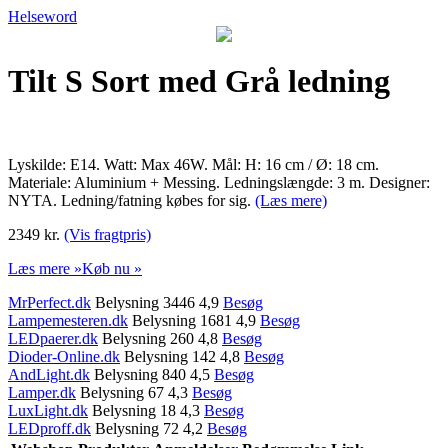
Helseword
Tilt S Sort med Grå ledning
Lyskilde: E14. Watt: Max 46W. Mål: H: 16 cm / Ø: 18 cm.
Materiale: Aluminium + Messing. Ledningslængde: 3 m. Designer:
NYTA. Ledning/fatning købes for sig.
(Læs mere)
2349 kr.
(Vis fragtpris)
Læs mere »
Køb nu »
MrPerfect.dk
Belysning 3446 4,9
Besøg
Lampemesteren.dk
Belysning 1681 4,9
Besøg
LEDpaerer.dk
Belysning 260 4,8
Besøg
Dioder-Online.dk
Belysning 142 4,8
Besøg
AndLight.dk
Belysning 840 4,5
Besøg
Lamper.dk
Belysning 67 4,3
Besøg
LuxLight.dk
Belysning 18 4,3
Besøg
LEDproff.dk
Belysning 72 4,2
Besøg