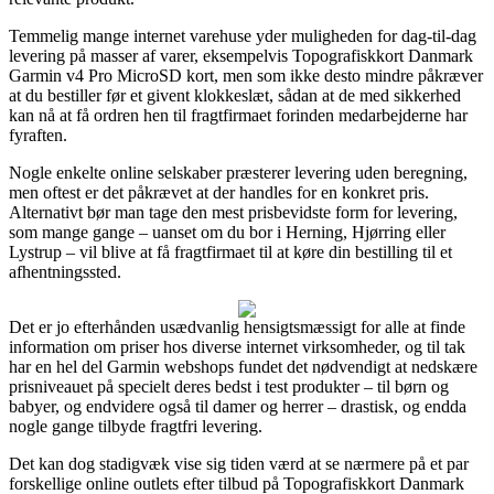
Temmelig mange internet varehuse yder muligheden for dag-til-dag
levering på masser af varer, eksempelvis Topografiskkort Danmark
Garmin v4 Pro MicroSD kort, men som ikke desto mindre påkræver
at du bestiller før et givent klokkeslæt, sådan at de med sikkerhed
kan nå at få ordren hen til fragtfirmaet forinden medarbejderne har
fyraften.
Nogle enkelte online selskaber præsterer levering uden beregning,
men oftest er det påkrævet at der handles for en konkret pris.
Alternativt bør man tage den mest prisbevidste form for levering,
som mange gange – uanset om du bor i Herning, Hjørring eller
Lystrup – vil blive at få fragtfirmaet til at køre din bestilling til et
afhentningssted.
Det er jo efterhånden usædvanlig hensigtsmæssigt for alle at finde
information om priser hos diverse internet virksomheder, og til tak
har en hel del Garmin webshops fundet det nødvendigt at nedskære
prisniveauet på specielt deres bedst i test produkter – til børn og
babyer, og endvidere også til damer og herrer – drastisk, og endda
nogle gange tilbyde fragtfri levering.
Det kan dog stadigvæk vise sig tiden værd at se nærmere på et par
forskellige online outlets efter tilbud på Topografiskkort Danmark