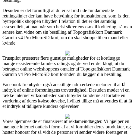
bestilling.
Desuden er det fornuftigt at du er sat ind i de fundamentale
retningslinjer der kan have betydning for transaktionen, som fx den
byttepolitik shoppen tilbyder. I relation til det er det samtidig
essesentielt, at man når som helst sikrer ens e-mail kvittering, så man
senere kan vidne om sin bestilling af Topografiskkort Danmark
Garmin v4 Pro MicroSD kort, om du skal shoppe til en mand eller
kvinde.
Trustpilot præsterer flere gunstige muligheder for at kortlægge
mange eksisterende kunders ratings og derved er det klogt, at du
betragter online webshoppens omtaler af Topografiskkort Danmark
Garmin v4 Pro MicroSD kort forinden du lægger din bestilling.
Facebook frembyder også adskillige udmærkede metoder til at få
indtryk af online forretningens troværdighed. Desuden møder vi en
række internet virksomheder som tilbyder kunderne at forfatte en
vurdering af deres købsoplevelse, hvilket tillige må anvendes til at få
et indtryk af tidligere kunders oplevelser.
Vores hjemmeside er finansieret af reklameindtægter. Vi hjælper en
mængde internet outlets i form af at vi formidler deres produkter, og
høster honorar for så vidt de personer vi sender videre foretager et