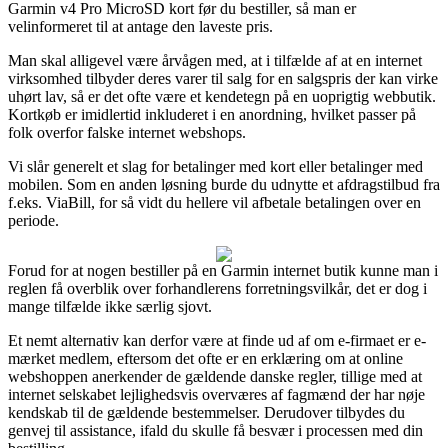
Garmin v4 Pro MicroSD kort før du bestiller, så man er
velinformeret til at antage den laveste pris.
Man skal alligevel være årvågen med, at i tilfælde af at en internet
virksomhed tilbyder deres varer til salg for en salgspris der kan virke
uhørt lav, så er det ofte være et kendetegn på en uoprigtig webbutik.
Kortkøb er imidlertid inkluderet i en anordning, hvilket passer på
folk overfor falske internet webshops.
Vi slår generelt et slag for betalinger med kort eller betalinger med
mobilen. Som en anden løsning burde du udnytte et afdragstilbud fra
f.eks. ViaBill, for så vidt du hellere vil afbetale betalingen over en
periode.
Forud for at nogen bestiller på en Garmin internet butik kunne man i
reglen få overblik over forhandlerens forretningsvilkår, det er dog i
mange tilfælde ikke særlig sjovt.
Et nemt alternativ kan derfor være at finde ud af om e-firmaet er e-
mærket medlem, eftersom det ofte er en erklæring om at online
webshoppen anerkender de gældende danske regler, tillige med at
internet selskabet lejlighedsvis overværes af fagmænd der har nøje
kendskab til de gældende bestemmelser. Derudover tilbydes du
genvej til assistance, ifald du skulle få besvær i processen med din