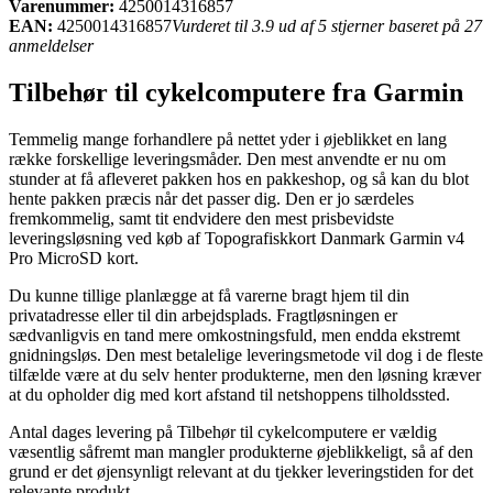
Varenummer:
4250014316857
EAN:
4250014316857
Vurderet til 3.9 ud af 5 stjerner baseret på 27
anmeldelser
Tilbehør til cykelcomputere fra Garmin
Temmelig mange forhandlere på nettet yder i øjeblikket en lang
række forskellige leveringsmåder. Den mest anvendte er nu om
stunder at få afleveret pakken hos en pakkeshop, og så kan du blot
hente pakken præcis når det passer dig. Den er jo særdeles
fremkommelig, samt tit endvidere den mest prisbevidste
leveringsløsning ved køb af Topografiskkort Danmark Garmin v4
Pro MicroSD kort.
Du kunne tillige planlægge at få varerne bragt hjem til din
privatadresse eller til din arbejdsplads. Fragtløsningen er
sædvanligvis en tand mere omkostningsfuld, men endda ekstremt
gnidningsløs. Den mest betalelige leveringsmetode vil dog i de fleste
tilfælde være at du selv henter produkterne, men den løsning kræver
at du opholder dig med kort afstand til netshoppens tilholdssted.
Antal dages levering på Tilbehør til cykelcomputere er vældig
væsentlig såfremt man mangler produkterne øjeblikkeligt, så af den
grund er det øjensynligt relevant at du tjekker leveringstiden for det
relevante produkt.