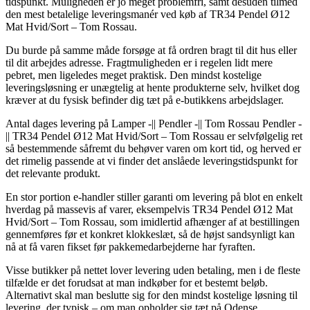
tidspunkt. Muligheden er jo meget problemfri, samt desuden tilmed
den mest betalelige leveringsmanér ved køb af TR34 Pendel Ø12
Mat Hvid/Sort – Tom Rossau.
Du burde på samme måde forsøge at få ordren bragt til dit hus eller
til dit arbejdes adresse. Fragtmuligheden er i regelen lidt mere
pebret, men ligeledes meget praktisk. Den mindst kostelige
leveringsløsning er unægtelig at hente produkterne selv, hvilket dog
kræver at du fysisk befinder dig tæt på e-butikkens arbejdslager.
Antal dages levering på Lamper -|| Pendler -|| Tom Rossau Pendler -
|| TR34 Pendel Ø12 Mat Hvid/Sort – Tom Rossau er selvfølgelig ret
så bestemmende såfremt du behøver varen om kort tid, og herved er
det rimelig passende at vi finder det anslåede leveringstidspunkt for
det relevante produkt.
En stor portion e-handler stiller garanti om levering på blot en enkelt
hverdag på massevis af varer, eksempelvis TR34 Pendel Ø12 Mat
Hvid/Sort – Tom Rossau, som imidlertid afhænger af at bestillingen
gennemføres før et konkret klokkeslæt, så de højst sandsynligt kan
nå at få varen fikset før pakkemedarbejderne har fyraften.
Visse butikker på nettet lover levering uden betaling, men i de fleste
tilfælde er det forudsat at man indkøber for et bestemt beløb.
Alternativt skal man beslutte sig for den mindst kostelige løsning til
levering, der typisk – om man opholder sig tæt på Odense,