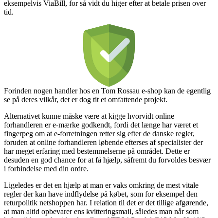
eksempelvis ViaBill, for så vidt du higer efter at betale prisen over
tid.
Forinden nogen handler hos en Tom Rossau e-shop kan de egentlig
se på deres vilkår, det er dog tit et omfattende projekt.
Alternativet kunne måske være at kigge hvorvidt online
forhandleren er e-mærke godkendt, fordi det længe har været et
fingerpeg om at e-forretningen retter sig efter de danske regler,
foruden at online forhandleren løbende efterses af specialister der
har meget erfaring med bestemmelserne på området. Dette er
desuden en god chance for at få hjælp, såfremt du forvoldes besvær
i forbindelse med din ordre.
Ligeledes er det en hjælp at man er vaks omkring de mest vitale
regler der kan have indflydelse på købet, som for eksempel den
returpolitik netshoppen har. I relation til det er det tillige afgørende,
at man altid opbevarer ens kvitteringsmail, således man når som