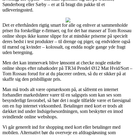
Sønderborg eller Sæby – er at få bragt din pakke til et
udleveringssted.
Det er efterhånden rigtig smart for alle og enhver at sammenholde
priser fra forskellige e-firmaer, og for det har masser af Tom Rossau
online shops ikke kunne slippe for at mindske priserne på specielt
deres bedst i test produkter – til drenge og piger, og endvidere også
til mænd og kvinder – kolossalt, og endda nogle gange yde fragt
uden beregning.
Men det kan immervæk blive lønsomt at checke nogle enkelte
online shops efter rabatkoder på TR34 Pendel Ø12 Mat Hvid/Sort –
Tom Rossau forud for at du placerer ordren, så du er sikker på at
skaffe sig den prisbilligste pris.
Man må trods alt være opmærksom på, at såfremt en internet
forhandler markedsfører varer til en salgspris som kan ses som
besynderligt favorabel, så bør det i nogle tilfælde være et faresignal
om en fup internet virksomhed. Betalinger med kort er trods alt
dækket ind under Indsigelsesordningen, som beskytter en imod
svindlende online webshops.
Vi går generelt ind for shopping med kort eller betalinger med
mobilen. Alternativt bør du overveje en afdragsløsning som