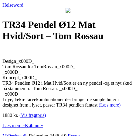
Helseword
TR34 Pendel Ø12 Mat
Hvid/Sort – Tom Rossau
Design_x000D_
Tom Rossau for TomRossau_x000D_
_x000D_
Koncept_x000D_
TR34 Pendlen Ø12 i Mat Hvid/Sort er en ny pendel -og et nyt skud
på stammen fra Tom Rossau. _x000D_
_x000D_
I nye, lækre farvekombinationer der bringer de simple linjer i
designet frem i lyset, passer TR34 pendlen fantast
(Læs mere)
1880 kr.
(Vis fragtpris)
Læs mere »
Køb nu »
MrPerfect.dk
Belysning 3446 4,9
Besøg