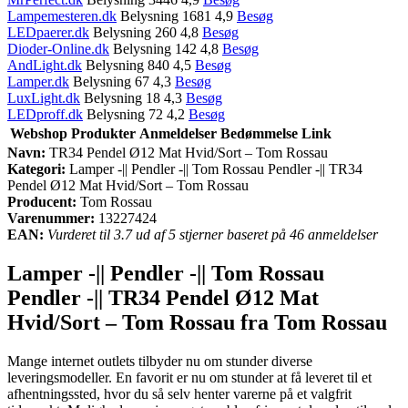
Lampemesteren.dk
Belysning 1681 4,9
Besøg
LEDpaerer.dk
Belysning 260 4,8
Besøg
Dioder-Online.dk
Belysning 142 4,8
Besøg
AndLight.dk
Belysning 840 4,5
Besøg
Lamper.dk
Belysning 67 4,3
Besøg
LuxLight.dk
Belysning 18 4,3
Besøg
LEDproff.dk
Belysning 72 4,2
Besøg
Webshop
Produkter
Anmeldelser
Bedømmelse
Link
Navn:
TR34 Pendel Ø12 Mat Hvid/Sort – Tom Rossau
Kategori:
Lamper -|| Pendler -|| Tom Rossau Pendler -|| TR34
Pendel Ø12 Mat Hvid/Sort – Tom Rossau
Producent:
Tom Rossau
Varenummer:
13227424
EAN:
Vurderet til 3.7 ud af 5 stjerner baseret på 46 anmeldelser
Lamper -|| Pendler -|| Tom Rossau
Pendler -|| TR34 Pendel Ø12 Mat
Hvid/Sort – Tom Rossau fra Tom Rossau
Mange internet outlets tilbyder nu om stunder diverse
leveringsmodeller. En favorit er nu om stunder at få leveret til et
afhentningssted, hvor du så selv henter varerne på et valgfrit