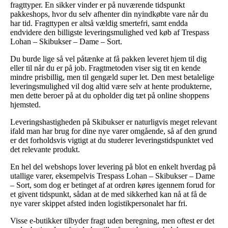
fragttyper. En sikker vinder er på nuværende tidspunkt
pakkeshops, hvor du selv afhenter din nyindkøbte vare når du
har tid. Fragttypen er altså vældig smertefri, samt endda
endvidere den billigste leveringsmulighed ved køb af Trespass
Lohan – Skibukser – Dame – Sort.
Du burde lige så vel påtænke at få pakken leveret hjem til dig
eller til når du er på job. Fragtmetoden viser sig tit en kende
mindre prisbillig, men til gengæld super let. Den mest betalelige
leveringsmulighed vil dog altid være selv at hente produkterne,
men dette beroer på at du opholder dig tæt på online shoppens
hjemsted.
Leveringshastigheden på Skibukser er naturligvis meget relevant
ifald man har brug for dine nye varer omgående, så af den grund
er det forholdsvis vigtigt at du studerer leveringstidspunktet ved
det relevante produkt.
En hel del webshops lover levering på blot en enkelt hverdag på
utallige varer, eksempelvis Trespass Lohan – Skibukser – Dame
– Sort, som dog er betinget af at ordren køres igennem forud for
et givent tidspunkt, sådan at de med sikkerhed kan nå at få de
nye varer skippet afsted inden logistikpersonalet har fri.
Visse e-butikker tilbyder fragt uden beregning, men oftest er det