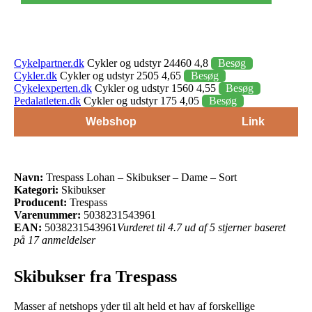
Cykelpartner.dk
Cykler og udstyr 24460 4,8
Besøg
Cykler.dk
Cykler og udstyr 2505 4,65
Besøg
Cykelexperten.dk
Cykler og udstyr 1560 4,55
Besøg
Pedalatleten.dk
Cykler og udstyr 175 4,05
Besøg
Webshop
Link
Navn:
Trespass Lohan – Skibukser – Dame – Sort
Kategori:
Skibukser
Producent:
Trespass
Varenummer:
5038231543961
EAN:
5038231543961
Vurderet til 4.7 ud af 5 stjerner baseret
på 17 anmeldelser
Skibukser fra Trespass
Masser af netshops yder til alt held et hav af forskellige