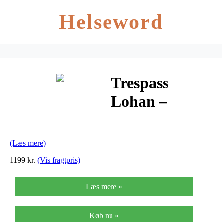
Helseword
Trespass
Lohan –
Skibukser –
Dame – Sort
(Læs mere)
1199 kr.
(Vis fragtpris)
Læs mere »
Køb nu »