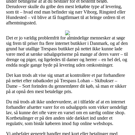
under betingelse af at du bestiller for et bestemt beløb.
Derudover skulle du gribe den mest letkøbte type af levering,
som tit – hvad end man befinder sig nær Viborg, Ringsted eller
Hundested – vil blive at få fragtfirmaet til at bringe ordren til et
afhentningssted.
Det er jo vældig problemfrit for almindelige mennesker at søge
sig frem til priser fra flere internet butikker i Danmark, og af den
grund har utallige Trespass butikker på nettet ikke kunne lade
være med at sænke udsalgspriserne på mange af deres varer – til
drenge og piger, og ligeledes til damer og herrer – en hel del, og
endda nogle gange byde på levering uden omkostninger.
Det kan trods alt vise sig smart at kontrollere et par forhandlere
på nettet efter rabatkoder på Trespass Lohan – Skibukser –
Dame – Sort forinden du gennemfører dit køb, så man er sikker
på at opnå den mest betalelige pris.
Du må trods alt ikke undervurdere, at i tilfælde af at en internet
forhandler afsætter varer for en udsalgspris som virker uendeligt
lav, så kunne det ofte være en varsel om en uærlig online shop.
Kortbetalinger er på den anden side dækket ind under et
regulativ, som bistår køberen imod fup online webshops.
Vi anbefaler generelt handler med kort eller betalinger med