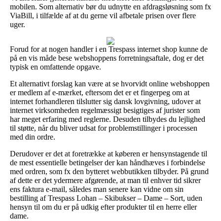
mobilen. Som alternativ bør du udnytte en afdragsløsning som fx
ViaBill, i tilfælde af at du gerne vil afbetale prisen over flere
uger.
Forud for at nogen handler i en Trespass internet shop kunne de
på en vis måde bese webshoppens forretningsaftale, dog er det
typisk en omfattende opgave.
Et alternativt forslag kan være at se hvorvidt online webshoppen
er medlem af e-mærket, eftersom det er et fingerpeg om at
internet forhandleren tilslutter sig dansk lovgivning, udover at
internet virksomheden regelmæssigt besigtiges af jurister som
har meget erfaring med reglerne. Desuden tilbydes du lejlighed
til støtte, når du bliver udsat for problemstillinger i processen
med din ordre.
Derudover er det at foretrække at køberen er hensynstagende til
de mest essentielle betingelser der kan håndhæves i forbindelse
med ordren, som fx den bytteret webbutikken tilbyder. På grund
af dette er det ydermere afgørende, at man til enhver tid sikrer
ens faktura e-mail, således man senere kan vidne om sin
bestilling af Trespass Lohan – Skibukser – Dame – Sort, uden
hensyn til om du er på udkig efter produkter til en herre eller
dame.