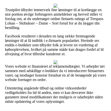
Trustpilot tilbyder immervæk fine løsninger til at kortlægge en
stor portion øvrige forbrugeres anmeldelser og herved stiller vi
forslag om, at du undersøger online firmaets ratings af Trespass
Lohan – Skibukser – Dame – Sort forud for at du lægger din
bestilling.
Facebook resulterer i desuden en lang række fremragende
løsninger til at få indblik i e-firmaets popularitet. Herinde ses
endda e-butikker som tilbyder folk at levere en vurdering af
købsoplevelsen, hvilket på samme måde kan drages fordel af til
afvejning af hvor tilfredse kunderne er.
Vores website er finansieret af reklameindtægter. Vi arbejder tæt
sammen med adskillige e-butikker da vi introducerer firmaernes
varer, og modtager honorar forudsat en af de besøgende på vores
website foretager en ordre.
Orientering angående tilbud og online virksomheder
vedligeholdes fra tid til anden, men vi kan desværre ikke
garantere imod modifikationer der muligvis er udarbejdet siden
sidste opdatering af vores oplysninger.