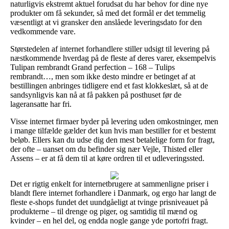
naturligvis ekstremt aktuel forudsat du har behov for dine nye
produkter om få sekunder, så med det formål er det temmelig
væsentligt at vi gransker den anslåede leveringsdato for den
vedkommende vare.
Størstedelen af internet forhandlere stiller udsigt til levering på
næstkommende hverdag på de fleste af deres varer, eksempelvis
Tulipan rembrandt Grand perfection – 168 – Tulips
rembrandt…, men som ikke desto mindre er betinget af at
bestillingen anbringes tidligere end et fast klokkeslæt, så at de
sandsynligvis kan nå at få pakken på posthuset før de
lageransatte har fri.
Visse internet firmaer byder på levering uden omkostninger, men
i mange tilfælde gælder det kun hvis man bestiller for et bestemt
beløb. Ellers kan du udse dig den mest betalelige form for fragt,
der ofte – uanset om du befinder sig nær Vejle, Thisted eller
Assens – er at få dem til at køre ordren til et udleveringssted.
Det er rigtig enkelt for internetbrugere at sammenligne priser i
blandt flere internet forhandlere i Danmark, og ergo har langt de
fleste e-shops fundet det uundgåeligt at tvinge prisniveauet på
produkterne – til drenge og piger, og samtidig til mænd og
kvinder – en hel del, og endda nogle gange yde portofri fragt.