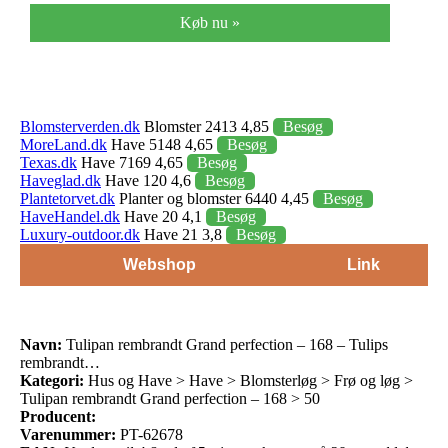
Køb nu »
Blomsterverden.dk
Blomster 2413 4,85
Besøg
MoreLand.dk
Have 5148 4,65
Besøg
Texas.dk
Have 7169 4,65
Besøg
Haveglad.dk
Have 120 4,6
Besøg
Plantetorvet.dk
Planter og blomster 6440 4,45
Besøg
HaveHandel.dk
Have 20 4,1
Besøg
Luxury-outdoor.dk
Have 21 3,8
Besøg
Webshop
Link
Navn:
Tulipan rembrandt Grand perfection – 168 – Tulips
rembrandt…
Kategori:
Hus og Have > Have > Blomsterløg > Frø og løg >
Tulipan rembrandt Grand perfection – 168 > 50
Producent:
Varenummer:
PT-62678