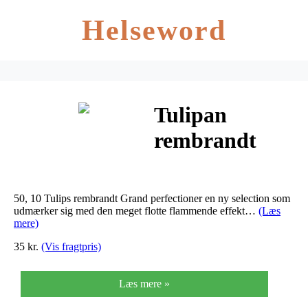
Helseword
Tulipan
rembrandt
Grand
perfection –
50, 10 Tulips rembrandt Grand perfectioner en ny selection som
168 – Tulips
udmærker sig med den meget flotte flammende effekt…
(Læs
mere)
rembrandt…
35 kr.
(Vis fragtpris)
Læs mere »