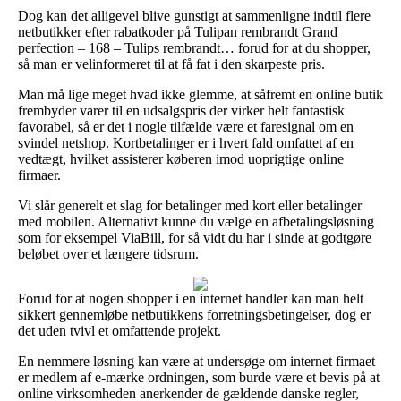
Dog kan det alligevel blive gunstigt at sammenligne indtil flere
netbutikker efter rabatkoder på Tulipan rembrandt Grand
perfection – 168 – Tulips rembrandt… forud for at du shopper,
så man er velinformeret til at få fat i den skarpeste pris.
Man må lige meget hvad ikke glemme, at såfremt en online butik
frembyder varer til en udsalgspris der virker helt fantastisk
favorabel, så er det i nogle tilfælde være et faresignal om en
svindel netshop. Kortbetalinger er i hvert fald omfattet af en
vedtægt, hvilket assisterer køberen imod uoprigtige online
firmaer.
Vi slår generelt et slag for betalinger med kort eller betalinger
med mobilen. Alternativt kunne du vælge en afbetalingsløsning
som for eksempel ViaBill, for så vidt du har i sinde at godtgøre
beløbet over et længere tidsrum.
Forud for at nogen shopper i en internet handler kan man helt
sikkert gennemløbe netbutikkens forretningsbetingelser, dog er
det uden tvivl et omfattende projekt.
En nemmere løsning kan være at undersøge om internet firmaet
er medlem af e-mærke ordningen, som burde være et bevis på at
online virksomheden anerkender de gældende danske regler,