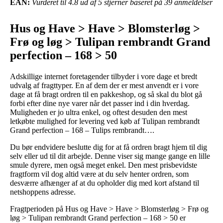
EAN:
Vurderet til 4.8 ud af 5 stjerner baseret på 39 anmeldelser
Hus og Have > Have > Blomsterløg >
Frø og løg > Tulipan rembrandt Grand
perfection – 168 > 50
Adskillige internet foretagender tilbyder i vore dage et bredt
udvalg af fragttyper. En af dem der er mest anvendt er i vore
dage at få bragt ordren til en pakkeshop, og så skal du blot gå
forbi efter dine nye varer når det passer ind i din hverdag.
Muligheden er jo ultra enkel, og oftest desuden den mest
letkøbte mulighed for levering ved køb af Tulipan rembrandt
Grand perfection – 168 – Tulips rembrandt….
Du bør endvidere beslutte dig for at få ordren bragt hjem til dig
selv eller ud til dit arbejde. Denne viser sig mange gange en lille
smule dyrere, men også meget enkel. Den mest prisbevidste
fragtform vil dog altid være at du selv henter ordren, som
desværre afhænger af at du opholder dig med kort afstand til
netshoppens adresse.
Fragtperioden på Hus og Have > Have > Blomsterløg > Frø og
løg > Tulipan rembrandt Grand perfection – 168 > 50 er