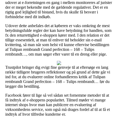
udover at e-forretningen en gang i mellem monitoreres af jurister
der er meget bekendte med de gældende regulativer. Det er en
rigtig god lejlighed til bistand, hvis du skulle få besvær i
forbindelse med dit indkøb.
Udover dette anbefales det at køberen er vaks omkring de mest
betydningsfulde regler der kan have betydning for handlen, som
fx den returrettighed e-shoppen kører med. I den relation er det
tillige essesentielt, at man til enhver tid beholder sin e-mail
kvittering, så man når som helst vil kunne eftervise bestillingen
af Tulipan rembrandt Grand perfection – 168 – Tulips
rembrandt…, om man søger efter varer til en dreng eller pige.
Trustpilot bringer dig evigt fine genveje til at eftersøge en lang
række tidligere brugeres reflektioner og på grund af dette går vi
ind for, at du evaluerer online forhandlerens kritik af Tulipan
rembrandt Grand perfection – 168 – Tulips rembrandt… før du
lægger din bestilling.
Facebook fører til lige så vel sådan set fornemme metoder til at
få indtryk af e-shoppens popularitet. Tilmed møder vi mange
internet shops hvor man kan publicere en evaluering af
virksomhedens service, som også må drages fordel af til at få et
indtryk af hvor tilfredse kunderne er.