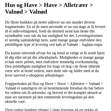
Hus og Have > Have > Alletræer >
Valnød > Valnød
De fleste butikker på nettet udlover nu om stunder diverse
fragtmetoder. En af de mest anvendte er nu om dage at få leveret
til et udleveringssted, fordi du dermed nemt kan hente din
nyindkøbte vare når du har mulighed for det. Leveringsformen
er nemlig ualmindeligt nem, samt mange gange endvidere den
prisbilligste type af levering ved køb af Valnød – Juglans regia.
Du kunne omvendt afveje for og imod at vælge at få sendt hjem
til dig eller ud på din arbejdsplads. Muligheden er mange gange
et hak mere pebret, men endvidere temmelig overkommelig.
Den prisbilligste mulighed for fragt vil dog i de fleste tilfælde
være selv at hente ordren, men dette står og falder med at du
lever nærved e-shoppens arbejdslager.
Fragtperioden på Hus og Have > Have > Alletræer > Valnød >
Valnød er naturligvis ret så bestemmende forudsat du har behov
for ordren om få sekunder, og herved er det komplet aktuelt at
man ser nærmere på den estimerede leveringsdato på den
aktuelle vare.
Flere online butikker tilsiger 1 dags levering på en række af