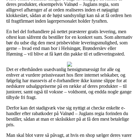
deres produkter, eksempelvis Valnød – Juglans regia, som
alligevel afhænger af at orden realiseres inden et nøjagtigt
klokkeslæt, sådan at de højst sandsynligt kan nå at få ordren hen
til fragtfirmaet inden lagerpersonalet holder fyraften.
En hel del forhandlere på nettet præsterer gratis levering, men
oftest kun såfremt du bestiller for en konkret sum. Som alternativ
bør du udse dig den mest prisbevidste leveringsmulighed, som
gerne – hvad end man bor i Helsingør, Brønderslev eller
Hørning – vil blive at få kørt din pakke til et udleveringssted.
Det er efterhånden usædvanlig hensigtsmæssigt for alle og
enhver at vurdere prisniveauet hos flere internet selskaber, og
følgelig har massevis af e-forhandlere ikke kunne slippe for at
nedskære udsalgspriserne på en række af deres produkter – til
juniorer, samt også til voksne – voldsomt, og endda nogle gange
tilbyde fri fragt.
Derfor kan det stadigvæk vise sig nyttigt at checke enkelte e-
handler efter rabatkoder på Valnød – Juglans regia forinden du
bestiller, sådan at man er skråsikker på at få den mest betalelige
pris.
Man skal blot være så påvagt, at hvis en shop sælger deres varer