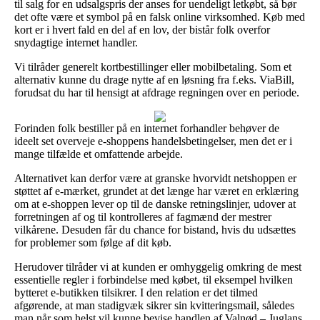
til salg for en udsalgspris der anses for uendeligt letkøbt, så bør
det ofte være et symbol på en falsk online virksomhed. Køb med
kort er i hvert fald en del af en lov, der bistår folk overfor
snydagtige internet handler.
Vi tilråder generelt kortbestillinger eller mobilbetaling. Som et
alternativ kunne du drage nytte af en løsning fra f.eks. ViaBill,
forudsat du har til hensigt at afdrage regningen over en periode.
Forinden folk bestiller på en internet forhandler behøver de
ideelt set overveje e-shoppens handelsbetingelser, men det er i
mange tilfælde et omfattende arbejde.
Alternativet kan derfor være at granske hvorvidt netshoppen er
støttet af e-mærket, grundet at det længe har været en erklæring
om at e-shoppen lever op til de danske retningslinjer, udover at
forretningen af og til kontrolleres af fagmænd der mestrer
vilkårene. Desuden får du chance for bistand, hvis du udsættes
for problemer som følge af dit køb.
Herudover tilråder vi at kunden er omhyggelig omkring de mest
essentielle regler i forbindelse med købet, til eksempel hvilken
bytteret e-butikken tilsikrer. I den relation er det tilmed
afgørende, at man stadigvæk sikrer sin kvitteringsmail, således
man når som helst vil kunne bevise handlen af Valnød – Juglans