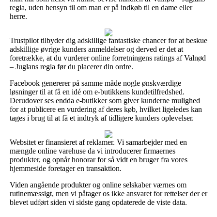
regia, uden hensyn til om man er på indkøb til en dame eller
herre.
Trustpilot tilbyder dig adskillige fantastiske chancer for at beskue
adskillige øvrige kunders anmeldelser og derved er det at
foretrække, at du vurderer online forretningens ratings af Valnød
– Juglans regia før du placerer din ordre.
Facebook genererer på samme måde nogle ønskværdige
løsninger til at få en idé om e-butikkens kundetilfredshed.
Derudover ses endda e-butikker som giver kunderne mulighed
for at publicere en vurdering af deres køb, hvilket ligeledes kan
tages i brug til at få et indtryk af tidligere kunders oplevelser.
Websitet er finansieret af reklamer. Vi samarbejder med en
mængde online varehuse da vi introducerer firmaernes
produkter, og opnår honorar for så vidt en bruger fra vores
hjemmeside foretager en transaktion.
Viden angående produkter og online selskaber værnes om
rutinemæssigt, men vi påtager os ikke ansvaret for rettelser der er
blevet udført siden vi sidste gang opdaterede de viste data.