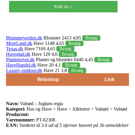
Køb nu »
Blomsterverden.dk
Blomster 2413 4,85
Besøg
MoreLand.dk
Have 5148 4,65
Besøg
Texas.dk
Have 7169 4,65
Besøg
Haveglad.dk
Have 120 4,6
Besøg
Plantetorvet.dk
Planter og blomster 6440 4,45
Besøg
HaveHandel.dk
Have 20 4,1
Besøg
Luxury-outdoor.dk
Have 21 3,8
Besøg
Webshop
Link
Navn:
Valnød – Juglans regia
Kategori:
Hus og Have > Have > Alletræer > Valnød > Valnød
Producent:
Varenummer:
PT-62308
EAN:
Vurderet til 3.6 ud af 5 stjerner baseret på 36 anmeldelser