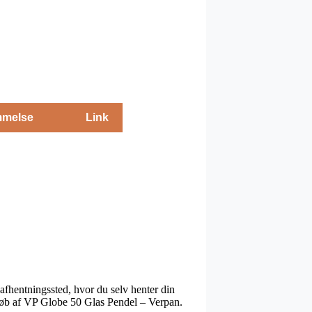
melse
Link
t afhentningssted, hvor du selv henter din
 køb af VP Globe 50 Glas Pendel – Verpan.