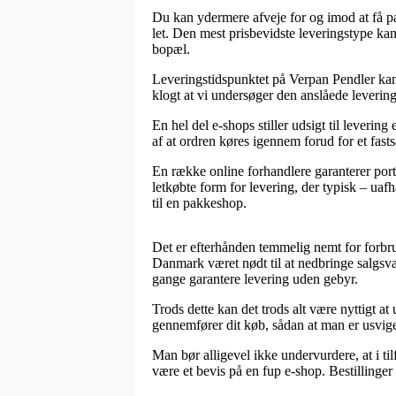
Du kan ydermere afveje for og imod at få pak
let. Den mest prisbevidste leveringstype ka
bopæl.
Leveringstidspunktet på Verpan Pendler kan 
klogt at vi undersøger den anslåede levering
En hel del e-shops stiller udsigt til leveri
af at ordren køres igennem forud for et fast
En række online forhandlere garanterer porto
letkøbte form for levering, der typisk – uaf
til en pakkeshop.
Det er efterhånden temmelig nemt for forbrug
Danmark været nødt til at nedbringe salgsv
gange garantere levering uden gebyr.
Trods dette kan det trods alt være nyttigt a
gennemfører dit køb, sådan at man er usvigel
Man bør alligevel ikke undervurdere, at i til
være et bevis på en fup e-shop. Bestillinger