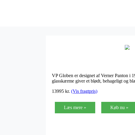
VP Globen er designet af Verner Panton i 1
glasskærme giver et blødt, behageligt og b
13995 kr.
(Vis fragtpris)
Læs mere »
Køb nu »