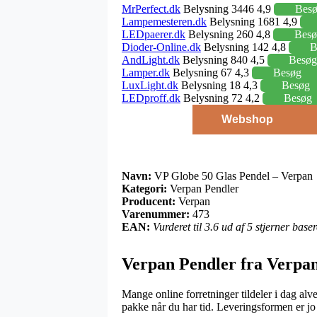
MrPerfect.dk
Belysning 3446 4,9
Bes
Lampemesteren.dk
Belysning 1681 4,9
LEDpaerer.dk
Belysning 260 4,8
Besø
Dioder-Online.dk
Belysning 142 4,8
B
AndLight.dk
Belysning 840 4,5
Besøg
Lamper.dk
Belysning 67 4,3
Besøg
LuxLight.dk
Belysning 18 4,3
Besøg
LEDproff.dk
Belysning 72 4,2
Besøg
Webshop
Navn:
VP Globe 50 Glas Pendel – Verpan
Kategori:
Verpan Pendler
Producent:
Verpan
Varenummer:
473
EAN:
Vurderet til 3.6 ud af 5 stjerner bas
Verpan Pendler fra Verpa
Mange online forretninger tildeler i dag alve
pakke når du har tid. Leveringsformen er j