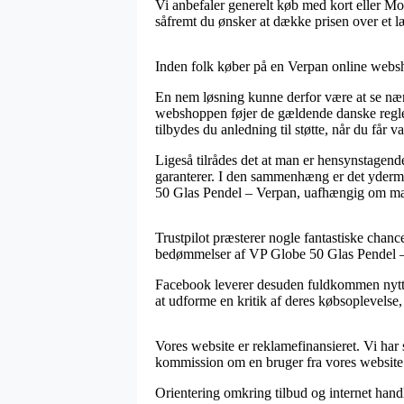
Vi anbefaler generelt køb med kort eller Mo
såfremt du ønsker at dække prisen over et l
Inden folk køber på en Verpan online websh
En nem løsning kunne derfor være at se nær
webshoppen føjer de gældende danske regler
tilbydes du anledning til støtte, når du får 
Ligeså tilrådes det at man er hensynstagende
garanterer. I den sammenhæng er det ydermer
50 Glas Pendel – Verpan, uafhængig om man 
Trustpilot præsterer nogle fantastiske chanc
bedømmelser af VP Globe 50 Glas Pendel – V
Facebook leverer desuden fuldkommen nyttig
at udforme en kritik af deres købsoplevelse,
Vores website er reklamefinansieret. Vi har 
kommission om en bruger fra vores website 
Orientering omkring tilbud og internet hand