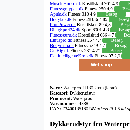
MuscleHouse.dk
Kosttilskud 361 4,9
Fitnessgruppen.dk
Fitness 250 4,9
Bes
Apuls.dk
Fitness 318 4,9
Besøg
Bodylab.dk
Fitness 28136 4,85
Besøg
PurePower.dk
Kosttilskud 89 4,8
Besø
BilligSport24.dk
Sport 6901 4,8
Besø
Fitnessguru.dk
Kosttilskud 666 4,7
Be
Linuspro.dk
Fitness 257 4,7
Besøg
Bodyman.dk
Fitness 5349 4,7
Besøg
GetBig.dk
Fitness 231 4,25
Besøg
DenIntelligenteKrop.dk
Fitness 97 2,9
Webshop
Navn:
Waterproof H30 2mm (large)
Kategori:
Dykkerudstyr
Producent:
Waterproof
Varenummer:
4888
EAN:
7340018516074
Vurderet til 4.5 ud 
Dykkerudstyr fra Waterpr