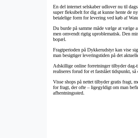
En del internet selskaber udlover nu til da
super fleksibelt for dig at kunne hente de 
betalelige form for levering ved køb af Wa
Du burde på samme måde vælge at vælge at få 
men omvendt rigtig uproblematisk. Den mind
bopæl.
Fragtperioden på Dykkerudstyr kan vise sig at
man besigtiger leveringstiden på det aktuell
Adskillige online forretninger tilbyder dag
realiseres forud for et fastslået tidspunkt, s
Visse shops på nettet tilbyder gratis fragt,
for fragt, der ofte – ligegyldigt om man befi
afhentningssted.