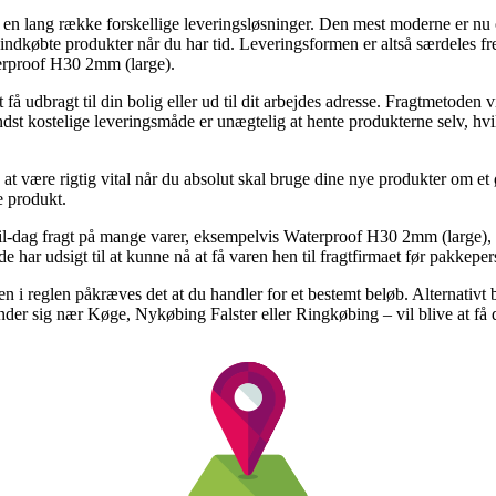
gs en lang række forskellige leveringsløsninger. Den mest moderne er nu
nyindkøbte produkter når du har tid. Leveringsformen er altså særdeles
terproof H30 2mm (large).
udbragt til din bolig eller ud til dit arbejdes adresse. Fragtmetoden v
st kostelige leveringsmåde er unægtelig at hente produkterne selv, hvi
 være rigtig vital når du absolut skal bruge dine nye produkter om et øje
e produkt.
-til-dag fragt på mange varer, eksempelvis Waterproof H30 2mm (large), 
å de har udsigt til at kunne nå at få varen hen til fragtfirmaet før pakkepe
 men i reglen påkræves det at du handler for et bestemt beløb. Alternati
nder sig nær Køge, Nykøbing Falster eller Ringkøbing – vil blive at få dem