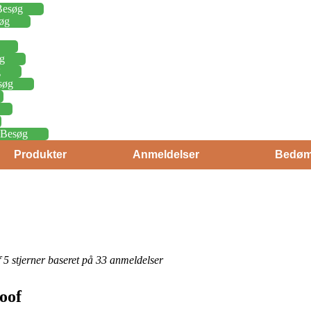
Besøg
øg
g
g
søg
Besøg
Produkter
Anmeldelser
Bedøm
af 5 stjerner baseret på 33 anmeldelser
oof