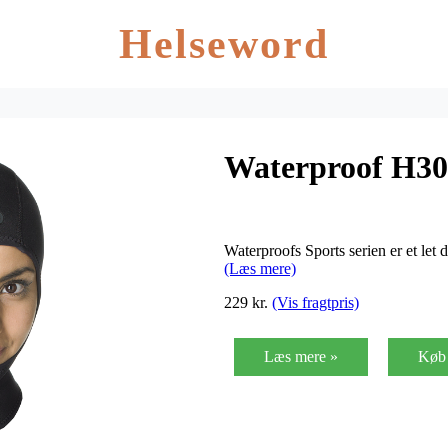
Helseword
Waterproof H30
Waterproofs Sports serien er et let 
(Læs mere)
229 kr.
(Vis fragtpris)
Læs mere »
Køb 