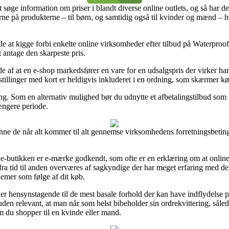
at søge information om priser i blandt diverse online outlets, og så har 
rne på produkterne – til børn, og samtidig også til kvinder og mænd – 
nde at kigge forbi enkelte online virksomheder efter tilbud på Waterpr
t antage den skarpeste pris.
lde af at en e-shop markedsfører en vare for en udsalgspris der virker ha
tillinger med kort er heldigvis inkluderet i en ordning, som skærmer kø
ing. Som en alternativ mulighed bør du udnytte et afbetalingstilbud som
ængere periode.
nne de når alt kommer til alt gennemse virksomhedens forretningsbetinge
 om e-butikken er e-mærke godkendt, som ofte er en erklæring om at onl
 fra tid til anden overværes af sagkyndige der har meget erfaring med d
lemer som følge af dit køb.
 er hensynstagende til de mest basale forhold der kan have indflydelse 
uden relevant, at man når som helst bibeholder sin ordrekvittering, sål
du shopper til en kvinde eller mand.