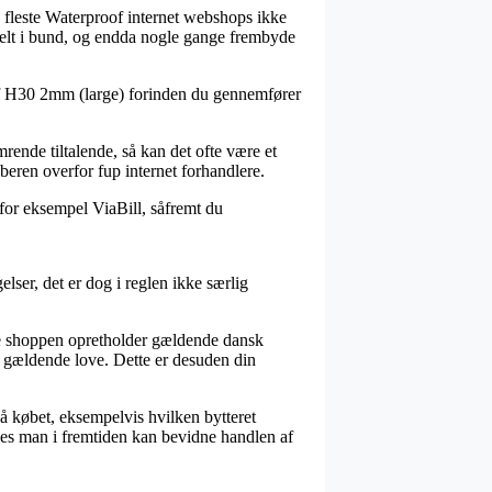
de fleste Waterproof internet webshops ikke
helt i bund, og endda nogle gange frembyde
oof H30 2mm (large) forinden du gennemfører
mrende tiltalende, så kan det ofte være et
beren overfor fup internet forhandlere.
 for eksempel ViaBill, såfremt du
lser, det er dog i reglen ikke særlig
ine shoppen opretholder gældende dansk
e gældende love. Dette er desuden din
på købet, eksempelvis hvilken bytteret
edes man i fremtiden kan bevidne handlen af