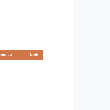
melse
Link