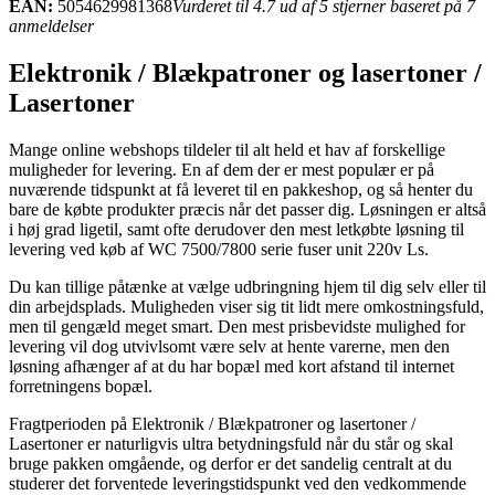
EAN:
5054629981368
Vurderet til 4.7 ud af 5 stjerner baseret på 7
anmeldelser
Elektronik / Blækpatroner og lasertoner /
Lasertoner
Mange online webshops tildeler til alt held et hav af forskellige
muligheder for levering. En af dem der er mest populær er på
nuværende tidspunkt at få leveret til en pakkeshop, og så henter du
bare de købte produkter præcis når det passer dig. Løsningen er altså
i høj grad ligetil, samt ofte derudover den mest letkøbte løsning til
levering ved køb af WC 7500/7800 serie fuser unit 220v Ls.
Du kan tillige påtænke at vælge udbringning hjem til dig selv eller til
din arbejdsplads. Muligheden viser sig tit lidt mere omkostningsfuld,
men til gengæld meget smart. Den mest prisbevidste mulighed for
levering vil dog utvivlsomt være selv at hente varerne, men den
løsning afhænger af at du har bopæl med kort afstand til internet
forretningens bopæl.
Fragtperioden på Elektronik / Blækpatroner og lasertoner /
Lasertoner er naturligvis ultra betydningsfuld når du står og skal
bruge pakken omgående, og derfor er det sandelig centralt at du
studerer det forventede leveringstidspunkt ved den vedkommende