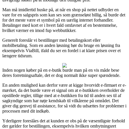
Man må imidlertid huske på, at når en shop på nettet udbyder en
vare for en salgspris som kan ses som grænseløst billig, så burde det
for det meste være et symbol på en uærlig internet forhandler.
Betalinger med kort er i hvert fald omfavnet af en bestemmelse,
hvilket værner en imod fup webbutikker.
Generelt foreslår vi bestillinger med betalingskort eller
mobilbetaling. Som en anden løsning bør du bruge en løsning fra
eksempelvis ViaBill, ifald du ser en fordel i at klare prisen over et
længere tidsrum.
Inden nogen køber på en e-butik burde man på en vis måde bese
deres forretningsaftale, det er dog normalt ikke super spændende.
En anden mulighed kan derfor være at kigge hvorvidt e-firmaet er e-
mærket, da det burde være et signal om at e-butikken overholder de
opstillede regler, tillige med at e-butikken fra tid til anden ses til af
sagkyndige som har nøje kendskab til vilkårene på området. Det
giver dig genvej til assistance, for så vidt du udsættes for problemer i
processen med dit indkøb.
Yderligere foreslåes det at kunden er obs på de væsentligste forhold
der gælder for bestillingen, eksempelvis hvilken ombytningsret