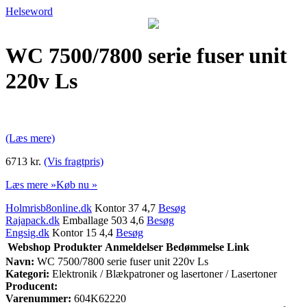
Helseword
WC 7500/7800 serie fuser unit
220v Ls
(Læs mere)
6713 kr.
(Vis fragtpris)
Læs mere »
Køb nu »
Holmrisb8online.dk
Kontor 37 4,7
Besøg
Rajapack.dk
Emballage 503 4,6
Besøg
Engsig.dk
Kontor 15 4,4
Besøg
Webshop
Produkter
Anmeldelser
Bedømmelse
Link
Navn:
WC 7500/7800 serie fuser unit 220v Ls
Kategori:
Elektronik / Blækpatroner og lasertoner / Lasertoner
Producent:
Varenummer:
604K62220