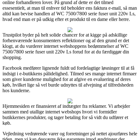
online forhandleren lover. På grund af dette er det tilmed
essesentielt, at man til enhver tid beholder ens faktura e-mail, så man
altid kan bevise handlen af WC 7500/7800 serie fuser unit 220v Ls,
hvad end man er på udkig efter et produkt til en dame eller herre.
Trustpilot byder på helt solide chancer for at kigge på adskillige
forhenværende konsumenters reflektioner og af den grund er det
klogt, at du vurderer internet webshoppens bedømmelser af WC
7500/7800 serie fuser unit 220v Ls forud for at du færdiggør din
shopping.
Facebook medfører lignende fuldt ud fordelagtige løsninger til at få
indsigt i e-butikkens pålidelighed. Tilmed ses mange internet firmaer
som giver kunderne mulighed for at afgive en evaluering af deres
køb, hvilket lige så vel burde udnyttes til afvejning af tilfredsheden
hos kunderne.
Hjemmesiden er finansieret af indtægter fra reklamer. Vi arbejder
sammen med utallige internet webshops hvori vi formidler
butikkernes produkter, og tager betaling for så vidt du udfører et
køb.
Vejledning vedrørende varer og forretninger på nettet ajourføres hele
tiden, men vi kan desværre ikke garantere imod ændringer der