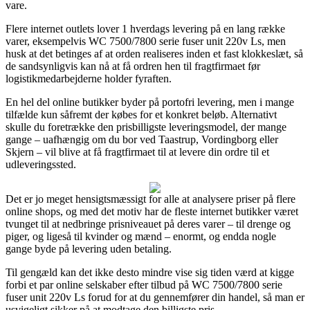
vare.
Flere internet outlets lover 1 hverdags levering på en lang række
varer, eksempelvis WC 7500/7800 serie fuser unit 220v Ls, men
husk at det betinges af at orden realiseres inden et fast klokkeslæt, så
de sandsynligvis kan nå at få ordren hen til fragtfirmaet før
logistikmedarbejderne holder fyraften.
En hel del online butikker byder på portofri levering, men i mange
tilfælde kun såfremt der købes for et konkret beløb. Alternativt
skulle du foretrække den prisbilligste leveringsmodel, der mange
gange – uafhængig om du bor ved Taastrup, Vordingborg eller
Skjern – vil blive at få fragtfirmaet til at levere din ordre til et
udleveringssted.
Det er jo meget hensigtsmæssigt for alle at analysere priser på flere
online shops, og med det motiv har de fleste internet butikker været
tvunget til at nedbringe prisniveauet på deres varer – til drenge og
piger, og ligeså til kvinder og mænd – enormt, og endda nogle
gange byde på levering uden betaling.
Til gengæld kan det ikke desto mindre vise sig tiden værd at kigge
forbi et par online selskaber efter tilbud på WC 7500/7800 serie
fuser unit 220v Ls forud for at du gennemfører din handel, så man er
usvigeligt sikker på at modtage den billigste pris.