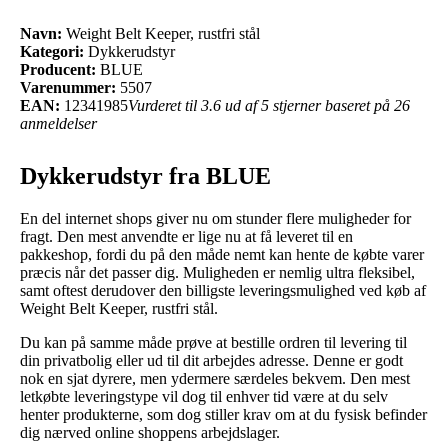
Navn:
Weight Belt Keeper, rustfri stål
Kategori:
Dykkerudstyr
Producent:
BLUE
Varenummer:
5507
EAN:
12341985
Vurderet til 3.6 ud af 5 stjerner baseret på 26
anmeldelser
Dykkerudstyr fra BLUE
En del internet shops giver nu om stunder flere muligheder for
fragt. Den mest anvendte er lige nu at få leveret til en
pakkeshop, fordi du på den måde nemt kan hente de købte varer
præcis når det passer dig. Muligheden er nemlig ultra fleksibel,
samt oftest derudover den billigste leveringsmulighed ved køb af
Weight Belt Keeper, rustfri stål.
Du kan på samme måde prøve at bestille ordren til levering til
din privatbolig eller ud til dit arbejdes adresse. Denne er godt
nok en sjat dyrere, men ydermere særdeles bekvem. Den mest
letkøbte leveringstype vil dog til enhver tid være at du selv
henter produkterne, som dog stiller krav om at du fysisk befinder
dig nærved online shoppens arbejdslager.