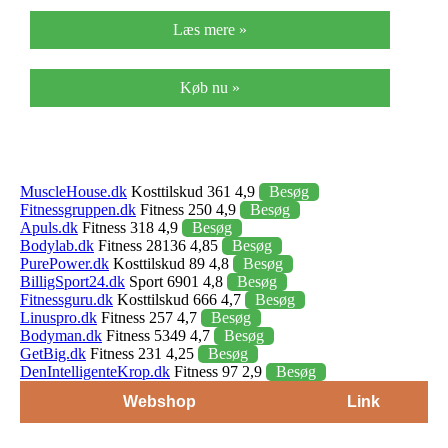
Læs mere »
Køb nu »
MuscleHouse.dk
Kosttilskud 361 4,9
Besøg
Fitnessgruppen.dk
Fitness 250 4,9
Besøg
Apuls.dk
Fitness 318 4,9
Besøg
Bodylab.dk
Fitness 28136 4,85
Besøg
PurePower.dk
Kosttilskud 89 4,8
Besøg
BilligSport24.dk
Sport 6901 4,8
Besøg
Fitnessguru.dk
Kosttilskud 666 4,7
Besøg
Linuspro.dk
Fitness 257 4,7
Besøg
Bodyman.dk
Fitness 5349 4,7
Besøg
GetBig.dk
Fitness 231 4,25
Besøg
DenIntelligenteKrop.dk
Fitness 97 2,9
Besøg
Webshop
Link