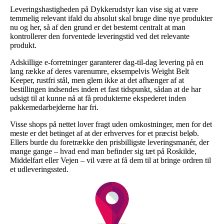
Leveringshastigheden på Dykkerudstyr kan vise sig at være
temmelig relevant ifald du absolut skal bruge dine nye produkter
nu og her, så af den grund er det bestemt centralt at man
kontrollerer den forventede leveringstid ved det relevante
produkt.
Adskillige e-forretninger garanterer dag-til-dag levering på en
lang række af deres varenumre, eksempelvis Weight Belt
Keeper, rustfri stål, men glem ikke at det afhænger af at
bestillingen indsendes inden et fast tidspunkt, sådan at de har
udsigt til at kunne nå at få produkterne ekspederet inden
pakkemedarbejderne har fri.
Visse shops på nettet lover fragt uden omkostninger, men for det
meste er det betinget af at der erhverves for et præcist beløb.
Ellers burde du foretrække den prisbilligste leveringsmanér, der
mange gange – hvad end man befinder sig tæt på Roskilde,
Middelfart eller Vejen – vil være at få dem til at bringe ordren til
et udleveringssted.