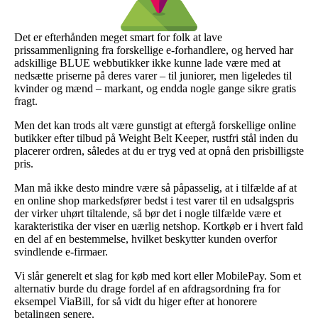
Det er efterhånden meget smart for folk at lave
prissammenligning fra forskellige e-forhandlere, og herved har
adskillige BLUE webbutikker ikke kunne lade være med at
nedsætte priserne på deres varer – til juniorer, men ligeledes til
kvinder og mænd – markant, og endda nogle gange sikre gratis
fragt.
Men det kan trods alt være gunstigt at eftergå forskellige online
butikker efter tilbud på Weight Belt Keeper, rustfri stål inden du
placerer ordren, således at du er tryg ved at opnå den prisbilligste
pris.
Man må ikke desto mindre være så påpasselig, at i tilfælde af at
en online shop markedsfører bedst i test varer til en udsalgspris
der virker uhørt tiltalende, så bør det i nogle tilfælde være et
karakteristika der viser en uærlig netshop. Kortkøb er i hvert fald
en del af en bestemmelse, hvilket beskytter kunden overfor
svindlende e-firmaer.
Vi slår generelt et slag for køb med kort eller MobilePay. Som et
alternativ burde du drage fordel af en afdragsordning fra for
eksempel ViaBill, for så vidt du higer efter at honorere
betalingen senere.