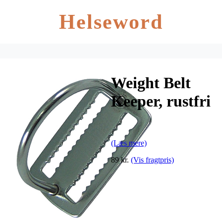
Helseword
Weight Belt
Keeper, rustfri
stål
(Læs mere)
89 kr.
(Vis fragtpris)