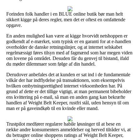
Forinden folk handler i en BLUE online butik bør man helt
sikkert kigge på deres regler, men det er oftest en omfattende
opgave.
En anden mulighed kan være at kigge hvorvidt netshoppen er
godkendt af e-mærket, som typisk er en garanti for at e-handlen
overholder de danske retningslinjer, og at internet selskabet
regelmæssigt føres tilsyn med af fagmænd som har megen viden
om lovene på området. Desuden får du genvej til bistand, ifald
du møder dilemmaer som følge af din handel.
Derudover anbefales det at kunden er sat ind i de fundamentale
vilkår der har indflydelse på transaktionen, som eksempelvis
hvilken ombytningsrettighed internet virksomheden har. På
grund af dette er det tillige vigtigt, at man permanent bibeholder
ens kvittering på e-mail, så man en anden gang kan bekræfte
handlen af Weight Belt Keeper, rustfri stål, uden hensyn til om
man er på gaveindkøb til en kvinde eller mand.
Trustpilot medfører regulære habile løsninger til at bese en
række andre konsumenters anmeldelser og herved tilråder vi, at
du betragter online shoppens ratings af Weight Belt Keeper,