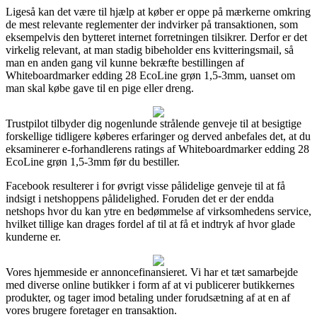
Ligeså kan det være til hjælp at køber er oppe på mærkerne omkring
de mest relevante reglementer der indvirker på transaktionen, som
eksempelvis den bytteret internet forretningen tilsikrer. Derfor er det
virkelig relevant, at man stadig bibeholder ens kvitteringsmail, så
man en anden gang vil kunne bekræfte bestillingen af
Whiteboardmarker edding 28 EcoLine grøn 1,5-3mm, uanset om
man skal købe gave til en pige eller dreng.
Trustpilot tilbyder dig nogenlunde strålende genveje til at besigtige
forskellige tidligere køberes erfaringer og derved anbefales det, at du
eksaminerer e-forhandlerens ratings af Whiteboardmarker edding 28
EcoLine grøn 1,5-3mm før du bestiller.
Facebook resulterer i for øvrigt visse pålidelige genveje til at få
indsigt i netshoppens pålidelighed. Foruden det er der endda
netshops hvor du kan ytre en bedømmelse af virksomhedens service,
hvilket tillige kan drages fordel af til at få et indtryk af hvor glade
kunderne er.
Vores hjemmeside er annoncefinansieret. Vi har et tæt samarbejde
med diverse online butikker i form af at vi publicerer butikkernes
produkter, og tager imod betaling under forudsætning af at en af
vores brugere foretager en transaktion.