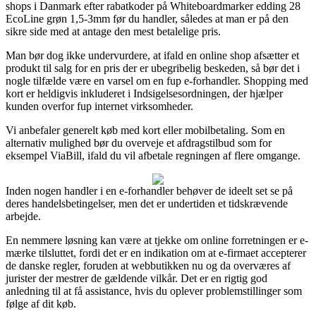
shops i Danmark efter rabatkoder på Whiteboardmarker edding 28
EcoLine grøn 1,5-3mm før du handler, således at man er på den
sikre side med at antage den mest betalelige pris.
Man bør dog ikke undervurdere, at ifald en online shop afsætter et
produkt til salg for en pris der er ubegribelig beskeden, så bør det i
nogle tilfælde være en varsel om en fup e-forhandler. Shopping med
kort er heldigvis inkluderet i Indsigelsesordningen, der hjælper
kunden overfor fup internet virksomheder.
Vi anbefaler generelt køb med kort eller mobilbetaling. Som en
alternativ mulighed bør du overveje et afdragstilbud som for
eksempel ViaBill, ifald du vil afbetale regningen af flere omgange.
Inden nogen handler i en e-forhandler behøver de ideelt set se på
deres handelsbetingelser, men det er undertiden et tidskrævende
arbejde.
En nemmere løsning kan være at tjekke om online forretningen er e-
mærke tilsluttet, fordi det er en indikation om at e-firmaet accepterer
de danske regler, foruden at webbutikken nu og da overværes af
jurister der mestrer de gældende vilkår. Det er en rigtig god
anledning til at få assistance, hvis du oplever problemstillinger som
følge af dit køb.