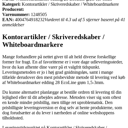
Kategori:
Kontorartikler / Skriveredskaber / Whiteboardmarkere
Producent:
Varenummer:
1248505
EAN:
4004764918232
Vurderet til 4.3 ud af 5 stjerner baseret på 41
anmeldelser
Kontorartikler / Skriveredskaber /
Whiteboardmarkere
Mange forhandlere på nettet giver til alt held diverse forskellige
former for fragt. En af favoritterne er i vore dage udleveringssteder,
hvor du kan afhente dine varer på et valgfrit tidspunkt.
Leveringsmetoden er jo i høj grad gnidningsløs, samt i mange
tilfælde derudover den mest prisbevidste metode til levering ved køb
af Whiteboardmarker edding 28 EcoLine grøn 1,5-3mm.
Du kunne alternativt planlægge at bestille ordren til levering til din
lejlighed eller til dit arbejdes adresse. Metoden viser sig som oftest
en kende mindre prisbillig, men tillige ret uproblematisk. Den
prisbilligste leveringsversion er dog selv at hente produkterne, som
dog forudsætter at du lever i nærheden af online webshoppens
tilholdssted.
Leveringstidspunktet på Kontorartikler / Skriveredskaber /