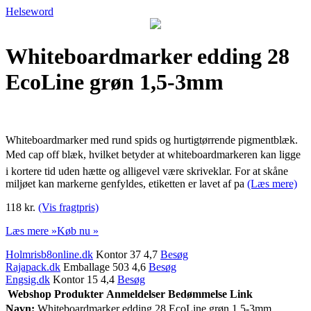
Helseword
Whiteboardmarker edding 28
EcoLine grøn 1,5-3mm
Whiteboardmarker med rund spids og hurtigtørrende pigmentblæk.
Med cap off blæk, hvilket betyder at whiteboardmarkeren kan ligge
i kortere tid uden hætte og alligevel være skriveklar. For at skåne
miljøet kan markerne genfyldes, etiketten er lavet af pa
(Læs mere)
118 kr.
(Vis fragtpris)
Læs mere »
Køb nu »
Holmrisb8online.dk
Kontor 37 4,7
Besøg
Rajapack.dk
Emballage 503 4,6
Besøg
Engsig.dk
Kontor 15 4,4
Besøg
Webshop
Produkter
Anmeldelser
Bedømmelse
Link
Navn:
Whiteboardmarker edding 28 EcoLine grøn 1,5-3mm