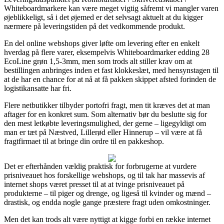
Whiteboardmarkere kan være meget vigtig såfremt vi mangler varen
øjeblikkeligt, så i det øjemed er det selvsagt aktuelt at du kigger
nærmere på leveringstiden på det vedkommende produkt.
En del online webshops giver løfte om levering efter en enkelt
hverdag på flere varer, eksempelvis Whiteboardmarker edding 28
EcoLine grøn 1,5-3mm, men som trods alt stiller krav om at
bestillingen anbringes inden et fast klokkeslæt, med hensynstagen til
at de har en chance for at nå at få pakken skippet afsted forinden de
logistikansatte har fri.
Flere netbutikker tilbyder portofri fragt, men tit kræves det at man
aftager for en konkret sum. Som alternativ bør du beslutte sig for
den mest letkøbte leveringsmulighed, der gerne – ligegyldigt om
man er tæt på Næstved, Lillerød eller Hinnerup – vil være at få
fragtfirmaet til at bringe din ordre til en pakkeshop.
Det er efterhånden vældig praktisk for forbrugerne at vurdere
prisniveauet hos forskellige webshops, og til tak har massevis af
internet shops været presset til at at tvinge prisniveauet på
produkterne – til piger og drenge, og ligeså til kvinder og mænd –
drastisk, og endda nogle gange præstere fragt uden omkostninger.
Men det kan trods alt være nyttigt at kigge forbi en række internet