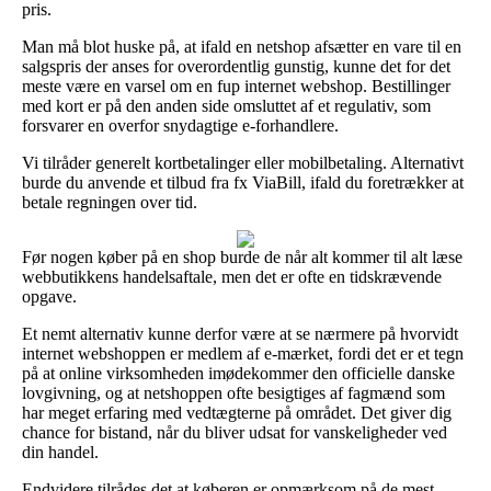
pris.
Man må blot huske på, at ifald en netshop afsætter en vare til en
salgspris der anses for overordentlig gunstig, kunne det for det
meste være en varsel om en fup internet webshop. Bestillinger
med kort er på den anden side omsluttet af et regulativ, som
forsvarer en overfor snydagtige e-forhandlere.
Vi tilråder generelt kortbetalinger eller mobilbetaling. Alternativt
burde du anvende et tilbud fra fx ViaBill, ifald du foretrækker at
betale regningen over tid.
Før nogen køber på en shop burde de når alt kommer til alt læse
webbutikkens handelsaftale, men det er ofte en tidskrævende
opgave.
Et nemt alternativ kunne derfor være at se nærmere på hvorvidt
internet webshoppen er medlem af e-mærket, fordi det er et tegn
på at online virksomheden imødekommer den officielle danske
lovgivning, og at netshoppen ofte besigtiges af fagmænd som
har meget erfaring med vedtægterne på området. Det giver dig
chance for bistand, når du bliver udsat for vanskeligheder ved
din handel.
Endvidere tilrådes det at køberen er opmærksom på de mest