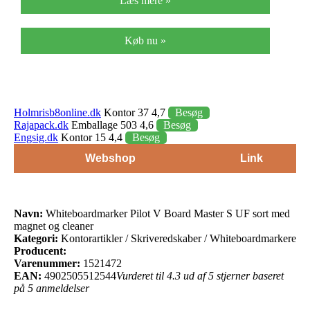
Læs mere »
Køb nu »
Holmrisb8online.dk
Kontor 37 4,7
Besøg
Rajapack.dk
Emballage 503 4,6
Besøg
Engsig.dk
Kontor 15 4,4
Besøg
Webshop
Link
Navn:
Whiteboardmarker Pilot V Board Master S UF sort med
magnet og cleaner
Kategori:
Kontorartikler / Skriveredskaber / Whiteboardmarkere
Producent:
Varenummer:
1521472
EAN:
4902505512544
Vurderet til 4.3 ud af 5 stjerner baseret
på 5 anmeldelser