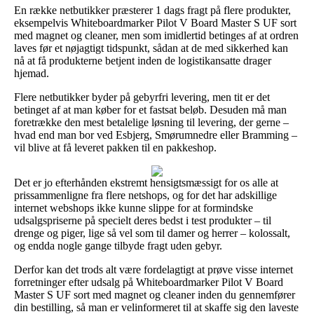
En række netbutikker præsterer 1 dags fragt på flere produkter,
eksempelvis Whiteboardmarker Pilot V Board Master S UF sort
med magnet og cleaner, men som imidlertid betinges af at ordren
laves før et nøjagtigt tidspunkt, sådan at de med sikkerhed kan
nå at få produkterne betjent inden de logistikansatte drager
hjemad.
Flere netbutikker byder på gebyrfri levering, men tit er det
betinget af at man køber for et fastsat beløb. Desuden må man
foretrække den mest betalelige løsning til levering, der gerne –
hvad end man bor ved Esbjerg, Smørumnedre eller Bramming –
vil blive at få leveret pakken til en pakkeshop.
Det er jo efterhånden ekstremt hensigtsmæssigt for os alle at
prissammenligne fra flere netshops, og for det har adskillige
internet webshops ikke kunne slippe for at formindske
udsalgspriserne på specielt deres bedst i test produkter – til
drenge og piger, lige så vel som til damer og herrer – kolossalt,
og endda nogle gange tilbyde fragt uden gebyr.
Derfor kan det trods alt være fordelagtigt at prøve visse internet
forretninger efter udsalg på Whiteboardmarker Pilot V Board
Master S UF sort med magnet og cleaner inden du gennemfører
din bestilling, så man er velinformeret til at skaffe sig den laveste