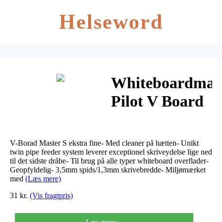
Helseword
Whiteboardmar
Pilot V Board
Master S UF
sort med
V-Borad Master S ekstra fine- Med cleaner på hætten- Unikt
magnet og
twin pipe feeder system leverer exceptionel skriveydelse lige ned
til det sidste dråbe- Til brug på alle typer whiteboard overflader-
Geopfyldelig- 3,5mm spids/1,3mm skrivebredde- Miljømærket
cleaner
med
(Læs mere)
31 kr.
(Vis fragtpris)