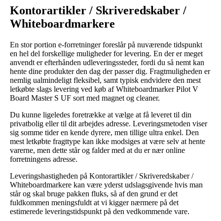
Kontorartikler / Skriveredskaber /
Whiteboardmarkere
En stor portion e-forretninger foreslår på nuværende tidspunkt
en hel del forskellige muligheder for levering. En der er meget
anvendt er efterhånden udleveringssteder, fordi du så nemt kan
hente dine produkter den dag der passer dig. Fragtmuligheden er
nemlig ualmindeligt fleksibel, samt typisk endvidere den mest
letkøbte slags levering ved køb af Whiteboardmarker Pilot V
Board Master S UF sort med magnet og cleaner.
Du kunne ligeledes foretrække at vælge at få leveret til din
privatbolig eller til dit arbejdes adresse. Leveringsmetoden viser
sig somme tider en kende dyrere, men tillige ultra enkel. Den
mest letkøbte fragttype kan ikke modsiges at være selv at hente
varerne, men dette står og falder med at du er nær online
forretningens adresse.
Leveringshastigheden på Kontorartikler / Skriveredskaber /
Whiteboardmarkere kan være yderst udslagsgivende hvis man
står og skal bruge pakken fluks, så af den grund er det
fuldkommen meningsfuldt at vi kigger nærmere på det
estimerede leveringstidspunkt på den vedkommende vare.