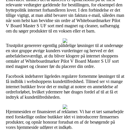
relevante vedtægter gældende for bestillingen, for eksempel den
byttepolitik internet forhandleren lover. I den forbindelse er det
tillige vigtigt, at man altid bevarer sin faktura e-mail, således man
når som helst kan bevidne sin ordre af Whiteboardmarker Pilot
V Board Master S UF sort med magnet og cleaner, uafhængig
om du søger produkter til en voksen eller et barn.
Trustpilot genererer egentlig pålidelige løsninger til at undersøge
en stor gruppe øvrige kunders vurderinger og herved er det
anbefalelsesværdigt, at du bliver klogere på internet shoppens
omtaler af Whiteboardmarker Pilot V Board Master S UF sort
med magnet og cleaner før du placerer din ordre.
Facebook indebærer ligeledes regulære fornemme løsninger til at
få indblik i webshoppens kundetilfredshed. Tilmed ser vi mange
internet butikker hvor det er muligt at notere en anmeldelse af
ordreforløbet, hvilket ydermere bør drages fordel af til at få et
indtryk af kundetilfredsheden.
Hjemmesiden er finansieret af reklamer. Vi har et tæt samarbejde
med forskellige online butikker idet vi introducerer firmaernes
produkter, og opnår honorar forudsat en af de besøgende på
vores hjemmeside udfører et indkøb.