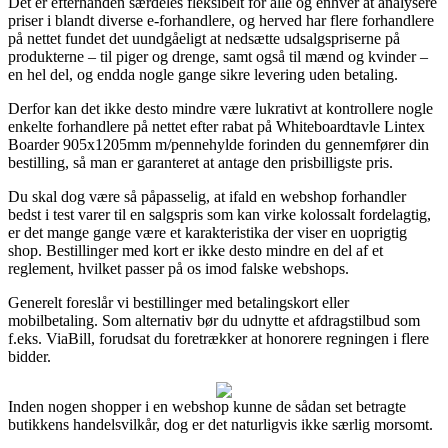
Det er efterhånden særdeles fleksibelt for alle og enhver at analysere
priser i blandt diverse e-forhandlere, og herved har flere forhandlere
på nettet fundet det uundgåeligt at nedsætte udsalgspriserne på
produkterne – til piger og drenge, samt også til mænd og kvinder –
en hel del, og endda nogle gange sikre levering uden betaling.
Derfor kan det ikke desto mindre være lukrativt at kontrollere nogle
enkelte forhandlere på nettet efter rabat på Whiteboardtavle Lintex
Boarder 905x1205mm m/pennehylde forinden du gennemfører din
bestilling, så man er garanteret at antage den prisbilligste pris.
Du skal dog være så påpasselig, at ifald en webshop forhandler
bedst i test varer til en salgspris som kan virke kolossalt fordelagtig,
er det mange gange være et karakteristika der viser en uoprigtig
shop. Bestillinger med kort er ikke desto mindre en del af et
reglement, hvilket passer på os imod falske webshops.
Generelt foreslår vi bestillinger med betalingskort eller
mobilbetaling. Som alternativ bør du udnytte et afdragstilbud som
f.eks. ViaBill, forudsat du foretrækker at honorere regningen i flere
bidder.
Inden nogen shopper i en webshop kunne de sådan set betragte
butikkens handelsvilkår, dog er det naturligvis ikke særlig morsomt.