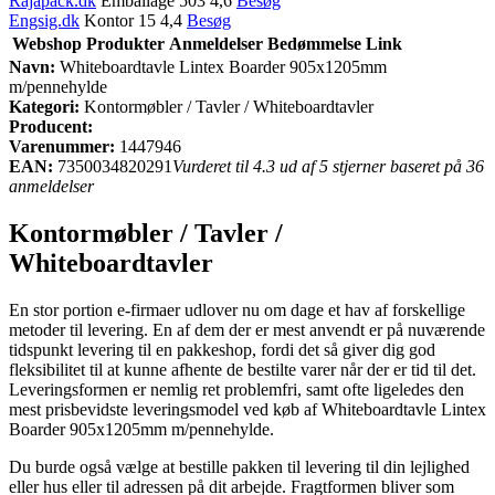
Rajapack.dk
Emballage 503 4,6
Besøg
Engsig.dk
Kontor 15 4,4
Besøg
Webshop
Produkter
Anmeldelser
Bedømmelse
Link
Navn:
Whiteboardtavle Lintex Boarder 905x1205mm
m/pennehylde
Kategori:
Kontormøbler / Tavler / Whiteboardtavler
Producent:
Varenummer:
1447946
EAN:
7350034820291
Vurderet til 4.3 ud af 5 stjerner baseret på 36
anmeldelser
Kontormøbler / Tavler /
Whiteboardtavler
En stor portion e-firmaer udlover nu om dage et hav af forskellige
metoder til levering. En af dem der er mest anvendt er på nuværende
tidspunkt levering til en pakkeshop, fordi det så giver dig god
fleksibilitet til at kunne afhente de bestilte varer når der er tid til det.
Leveringsformen er nemlig ret problemfri, samt ofte ligeledes den
mest prisbevidste leveringsmodel ved køb af Whiteboardtavle Lintex
Boarder 905x1205mm m/pennehylde.
Du burde også vælge at bestille pakken til levering til din lejlighed
eller hus eller til adressen på dit arbejde. Fragtformen bliver som