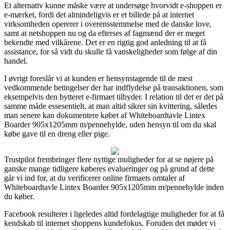
Et alternativ kunne måske være at undersøge hvorvidt e-shoppen er
e-mærket, fordi det almindeligvis er et billede på at internet
virksomheden opererer i overensstemmelse med de danske love,
samt at netshoppen nu og da efterses af fagmænd der er meget
bekendte med vilkårene. Det er en rigtig god anledning til at få
assistance, for så vidt du skulle få vanskeligheder som følge af din
handel.
I øvrigt foreslår vi at kunden er hensynstagende til de mest
vedkommende betingelser der har indflydelse på transaktionen, som
eksempelvis den bytteret e-firmaet tilbyder. I relation til det er det på
samme måde essesentielt, at man altid sikrer sin kvittering, således
man senere kan dokumentere købet af Whiteboardtavle Lintex
Boarder 905x1205mm m/pennehylde, uden hensyn til om du skal
købe gave til en dreng eller pige.
Trustpilot frembringer flere nyttige muligheder for at se nøjere på
ganske mange tidligere køberes evalueringer og på grund af dette
går vi ind for, at du verificerer online firmaets omtaler af
Whiteboardtavle Lintex Boarder 905x1205mm m/pennehylde inden
du køber.
Facebook resulterer i ligeledes altid fordelagtige muligheder for at få
kendskab til internet shoppens kundefokus. Foruden det møder vi