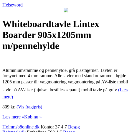
Helseword
Whiteboardtavle Lintex
Boarder 905x1205mm
m/pennehylde
Aluminiumsramme og pennehylde, grå plasthjørner. Tavlen er
forsynet med 4 mm ramme. Alle tavler med standardramme i højde
1205 mm passer til: vægmontering vægmontering på AV-liste mobil
tavle på AV-liste (hjulsæt bestilles separat) mobil tavle på gulv
(Læs
mere)
809 kr.
(Vis fragtpris)
Læs mere »
Køb nu »
Holmrisb8online.dk
Kontor 37 4,7
Besøg