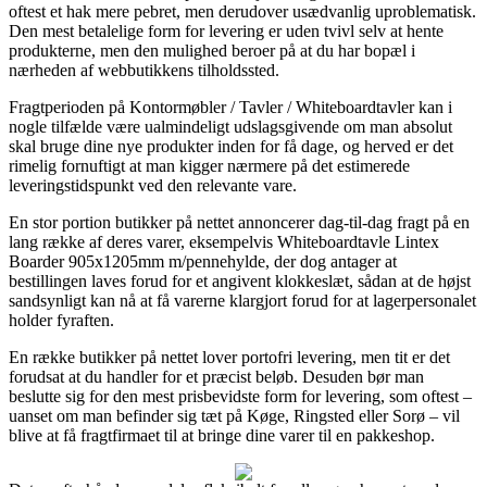
oftest et hak mere pebret, men derudover usædvanlig uproblematisk.
Den mest betalelige form for levering er uden tvivl selv at hente
produkterne, men den mulighed beroer på at du har bopæl i
nærheden af webbutikkens tilholdssted.
Fragtperioden på Kontormøbler / Tavler / Whiteboardtavler kan i
nogle tilfælde være ualmindeligt udslagsgivende om man absolut
skal bruge dine nye produkter inden for få dage, og herved er det
rimelig fornuftigt at man kigger nærmere på det estimerede
leveringstidspunkt ved den relevante vare.
En stor portion butikker på nettet annoncerer dag-til-dag fragt på en
lang række af deres varer, eksempelvis Whiteboardtavle Lintex
Boarder 905x1205mm m/pennehylde, der dog antager at
bestillingen laves forud for et angivent klokkeslæt, sådan at de højst
sandsynligt kan nå at få varerne klargjort forud for at lagerpersonalet
holder fyraften.
En række butikker på nettet lover portofri levering, men tit er det
forudsat at du handler for et præcist beløb. Desuden bør man
beslutte sig for den mest prisbevidste form for levering, som oftest –
uanset om man befinder sig tæt på Køge, Ringsted eller Sorø – vil
blive at få fragtfirmaet til at bringe dine varer til en pakkeshop.