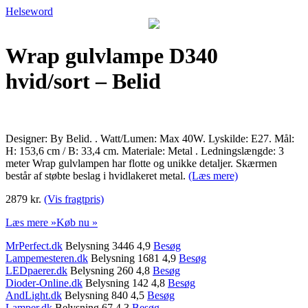
Helseword
Wrap gulvlampe D340
hvid/sort – Belid
Designer: By Belid. . Watt/Lumen: Max 40W. Lyskilde: E27. Mål:
H: 153,6 cm / B: 33,4 cm. Materiale: Metal . Ledningslængde: 3
meter Wrap gulvlampen har flotte og unikke detaljer. Skærmen
består af støbte beslag i hvidlakeret metal.
(Læs mere)
2879 kr.
(Vis fragtpris)
Læs mere »
Køb nu »
MrPerfect.dk
Belysning 3446 4,9
Besøg
Lampemesteren.dk
Belysning 1681 4,9
Besøg
LEDpaerer.dk
Belysning 260 4,8
Besøg
Dioder-Online.dk
Belysning 142 4,8
Besøg
AndLight.dk
Belysning 840 4,5
Besøg
Lamper.dk
Belysning 67 4,3
Besøg