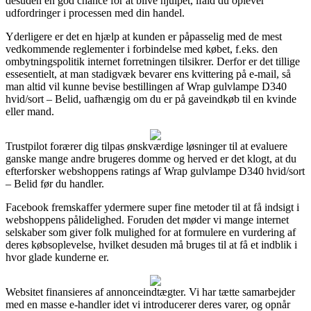
desuden en god chance for at blive hjulpet, ifald du oplever
udfordringer i processen med din handel.
Yderligere er det en hjælp at kunden er påpasselig med de mest
vedkommende reglementer i forbindelse med købet, f.eks. den
ombytningspolitik internet forretningen tilsikrer. Derfor er det tillige
essesentielt, at man stadigvæk bevarer ens kvittering på e-mail, så
man altid vil kunne bevise bestillingen af Wrap gulvlampe D340
hvid/sort – Belid, uafhængig om du er på gaveindkøb til en kvinde
eller mand.
Trustpilot forærer dig tilpas ønskværdige løsninger til at evaluere
ganske mange andre brugeres domme og herved er det klogt, at du
efterforsker webshoppens ratings af Wrap gulvlampe D340 hvid/sort
– Belid før du handler.
Facebook fremskaffer ydermere super fine metoder til at få indsigt i
webshoppens pålidelighed. Foruden det møder vi mange internet
selskaber som giver folk mulighed for at formulere en vurdering af
deres købsoplevelse, hvilket desuden må bruges til at få et indblik i
hvor glade kunderne er.
Websitet finansieres af annonceindtægter. Vi har tætte samarbejder
med en masse e-handler idet vi introducerer deres varer, og opnår