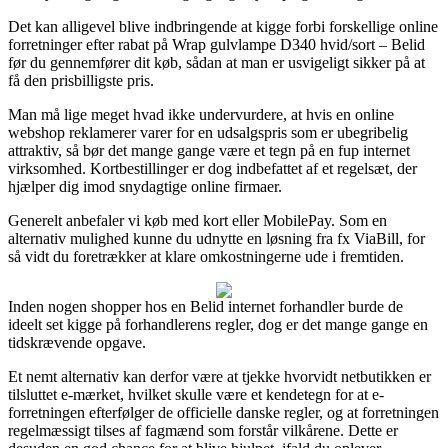
Det kan alligevel blive indbringende at kigge forbi forskellige online
forretninger efter rabat på Wrap gulvlampe D340 hvid/sort – Belid
før du gennemfører dit køb, sådan at man er usvigeligt sikker på at
få den prisbilligste pris.
Man må lige meget hvad ikke undervurdere, at hvis en online
webshop reklamerer varer for en udsalgspris som er ubegribelig
attraktiv, så bør det mange gange være et tegn på en fup internet
virksomhed. Kortbestillinger er dog indbefattet af et regelsæt, der
hjælper dig imod snydagtige online firmaer.
Generelt anbefaler vi køb med kort eller MobilePay. Som en
alternativ mulighed kunne du udnytte en løsning fra fx ViaBill, for
så vidt du foretrækker at klare omkostningerne ude i fremtiden.
Inden nogen shopper hos en Belid internet forhandler burde de
ideelt set kigge på forhandlerens regler, dog er det mange gange en
tidskrævende opgave.
Et nemt alternativ kan derfor være at tjekke hvorvidt netbutikken er
tilsluttet e-mærket, hvilket skulle være et kendetegn for at e-
forretningen efterfølger de officielle danske regler, og at forretningen
regelmæssigt tilses af fagmænd som forstår vilkårene. Dette er