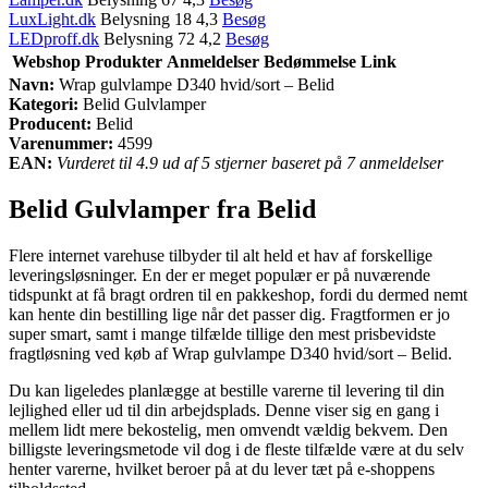
LuxLight.dk
Belysning 18 4,3
Besøg
LEDproff.dk
Belysning 72 4,2
Besøg
Webshop
Produkter
Anmeldelser
Bedømmelse
Link
Navn:
Wrap gulvlampe D340 hvid/sort – Belid
Kategori:
Belid Gulvlamper
Producent:
Belid
Varenummer:
4599
EAN:
Vurderet til 4.9 ud af 5 stjerner baseret på 7 anmeldelser
Belid Gulvlamper fra Belid
Flere internet varehuse tilbyder til alt held et hav af forskellige
leveringsløsninger. En der er meget populær er på nuværende
tidspunkt at få bragt ordren til en pakkeshop, fordi du dermed nemt
kan hente din bestilling lige når det passer dig. Fragtformen er jo
super smart, samt i mange tilfælde tillige den mest prisbevidste
fragtløsning ved køb af Wrap gulvlampe D340 hvid/sort – Belid.
Du kan ligeledes planlægge at bestille varerne til levering til din
lejlighed eller ud til din arbejdsplads. Denne viser sig en gang i
mellem lidt mere bekostelig, men omvendt vældig bekvem. Den
billigste leveringsmetode vil dog i de fleste tilfælde være at du selv
henter varerne, hvilket beroer på at du lever tæt på e-shoppens