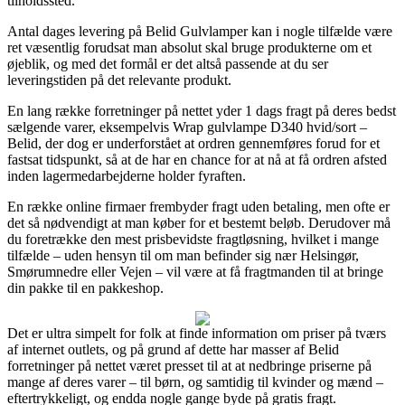
tilholdssted.
Antal dages levering på Belid Gulvlamper kan i nogle tilfælde være
ret væsentlig forudsat man absolut skal bruge produkterne om et
øjeblik, og med det formål er det altså passende at du ser
leveringstiden på det relevante produkt.
En lang række forretninger på nettet yder 1 dags fragt på deres bedst
sælgende varer, eksempelvis Wrap gulvlampe D340 hvid/sort –
Belid, der dog er underforstået at ordren gennemføres forud for et
fastsat tidspunkt, så at de har en chance for at nå at få ordren afsted
inden lagermedarbejderne holder fyraften.
En række online firmaer frembyder fragt uden betaling, men ofte er
det så nødvendigt at man køber for et bestemt beløb. Derudover må
du foretrække den mest prisbevidste fragtløsning, hvilket i mange
tilfælde – uden hensyn til om man befinder sig nær Helsingør,
Smørumnedre eller Vejen – vil være at få fragtmanden til at bringe
din pakke til en pakkeshop.
Det er ultra simpelt for folk at finde information om priser på tværs
af internet outlets, og på grund af dette har masser af Belid
forretninger på nettet været presset til at at nedbringe priserne på
mange af deres varer – til børn, og samtidig til kvinder og mænd –
eftertrykkeligt, og endda nogle gange byde på gratis fragt.