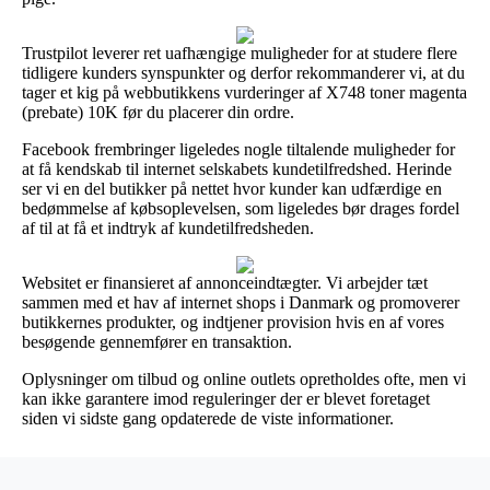
Trustpilot leverer ret uafhængige muligheder for at studere flere
tidligere kunders synspunkter og derfor rekommanderer vi, at du
tager et kig på webbutikkens vurderinger af X748 toner magenta
(prebate) 10K før du placerer din ordre.
Facebook frembringer ligeledes nogle tiltalende muligheder for
at få kendskab til internet selskabets kundetilfredshed. Herinde
ser vi en del butikker på nettet hvor kunder kan udfærdige en
bedømmelse af købsoplevelsen, som ligeledes bør drages fordel
af til at få et indtryk af kundetilfredsheden.
Websitet er finansieret af annonceindtægter. Vi arbejder tæt
sammen med et hav af internet shops i Danmark og promoverer
butikkernes produkter, og indtjener provision hvis en af vores
besøgende gennemfører en transaktion.
Oplysninger om tilbud og online outlets opretholdes ofte, men vi
kan ikke garantere imod reguleringer der er blevet foretaget
siden vi sidste gang opdaterede de viste informationer.