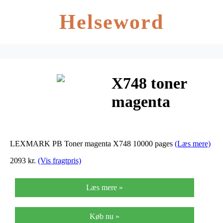
Helseword
X748 toner
magenta
(prebate) 10K
LEXMARK PB Toner magenta X748 10000 pages
(Læs mere)
2093 kr.
(Vis fragtpris)
Læs mere »
Køb nu »