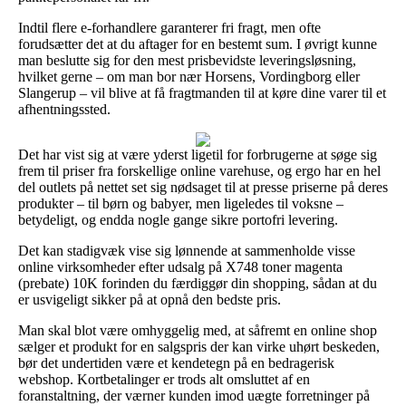
Indtil flere e-forhandlere garanterer fri fragt, men ofte
forudsætter det at du aftager for en bestemt sum. I øvrigt kunne
man beslutte sig for den mest prisbevidste leveringsløsning,
hvilket gerne – om man bor nær Horsens, Vordingborg eller
Slangerup – vil blive at få fragtmanden til at køre dine varer til et
afhentningssted.
Det har vist sig at være yderst ligetil for forbrugerne at søge sig
frem til priser fra forskellige online varehuse, og ergo har en hel
del outlets på nettet set sig nødsaget til at presse priserne på deres
produkter – til børn og babyer, men ligeledes til voksne –
betydeligt, og endda nogle gange sikre portofri levering.
Det kan stadigvæk vise sig lønnende at sammenholde visse
online virksomheder efter udsalg på X748 toner magenta
(prebate) 10K forinden du færdiggør din shopping, sådan at du
er usvigeligt sikker på at opnå den bedste pris.
Man skal blot være omhyggelig med, at såfremt en online shop
sælger et produkt for en salgspris der kan virke uhørt beskeden,
bør det undertiden være et kendetegn på en bedragerisk
webshop. Kortbetalinger er trods alt omsluttet af en
foranstaltning, der værner kunden imod uægte forretninger på