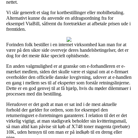
nettet.
Vi slår generelt et slag for kortbestillinger eller mobilbetaling.
Alternativt kunne du anvende en afdragsordning fra for
eksempel ViaBill, såfremt du foretrækker at afbetale prisen ude i
fremtiden.
Forinden folk bestiller i en internet virksomhed kan man for at
være på den sikre side overveje deres handelsbetingelser, det er
dog for det meste ikke specielt ophidsende.
En anden valgmulighed er at granske om e-forhandleren er e-
mærket medlem, siden det skulle være et signal om at e-firmaet
overholder den officielle danske lovgivning, udover at e-handlen
en gang i mellem ses til af eksperter som forstår retningslinjerne.
Dette er en god genvej til at få hjælp, hvis du møder dilemmaer i
processen med din bestilling.
Herudover er det godt at man er sat ind i de mest aktuelle
forhold der gælder for ordren, som for eksempel den
returneringsret e-forretningen garanterer. I relation til det er det
virkelig vigtigt, at man stadigvæk beholder sin kvitteringsmail,
så man altid kan påvise sit køb af X748 toner magenta (prebate)
10K, uden hensyn til om man er på indkøb til en dreng eller
pige.