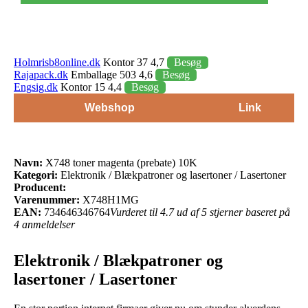
Holmrisb8online.dk
Kontor 37 4,7
Besøg
Rajapack.dk
Emballage 503 4,6
Besøg
Engsig.dk
Kontor 15 4,4
Besøg
Webshop
Link
Navn:
X748 toner magenta (prebate) 10K
Kategori:
Elektronik / Blækpatroner og lasertoner / Lasertoner
Producent:
Varenummer:
X748H1MG
EAN:
734646346764
Vurderet til 4.7 ud af 5 stjerner baseret på
4 anmeldelser
Elektronik / Blækpatroner og
lasertoner / Lasertoner