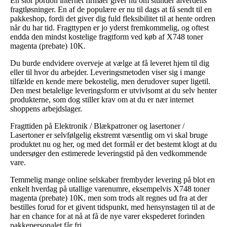
En stor portion internet firmaer giver nu om stunder alverdens
fragtløsninger. En af de populære er nu til dags at få sendt til en
pakkeshop, fordi det giver dig fuld fleksibilitet til at hente ordren
når du har tid. Fragttypen er jo yderst fremkommelig, og oftest
endda den mindst kostelige fragtform ved køb af X748 toner
magenta (prebate) 10K.
Du burde endvidere overveje at vælge at få leveret hjem til dig
eller til hvor du arbejder. Leveringsmetoden viser sig i mange
tilfælde en kende mere bekostelig, men derudover super ligetil.
Den mest betalelige leveringsform er utvivlsomt at du selv henter
produkterne, som dog stiller krav om at du er nær internet
shoppens arbejdslager.
Fragttiden på Elektronik / Blækpatroner og lasertoner /
Lasertoner er selvfølgelig ekstremt væsentlig om vi skal bruge
produktet nu og her, og med det formål er det bestemt klogt at du
undersøger den estimerede leveringstid på den vedkommende
vare.
Temmelig mange online selskaber frembyder levering på blot en
enkelt hverdag på utallige varenumre, eksempelvis X748 toner
magenta (prebate) 10K, men som trods alt regnes ud fra at der
bestilles forud for et givent tidspunkt, med hensynstagen til at de
har en chance for at nå at få de nye varer ekspederet forinden
pakkepersonalet får fri.