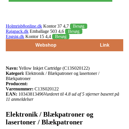
Holmrisb8online.dk
Kontor 37 4,7
Besøg
Rajapack.dk
Emballage 503 4,6
Besøg
Engsig.dk
Kontor 15 4,4
Besøg
Webshop
Link
Navn:
Yellow Inkjet Cartridge (C13S020122)
Kategori:
Elektronik / Blækpatroner og lasertoner /
Blækpatroner
Producent:
Varenummer:
C13S020122
EAN:
10343813496
Vurderet til 4.8 ud af 5 stjerner baseret på
11 anmeldelser
Elektronik / Blækpatroner og
lasertoner / Blækpatroner