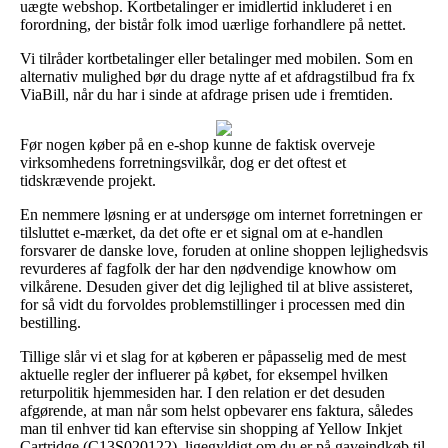
uægte webshop. Kortbetalinger er imidlertid inkluderet i en
forordning, der bistår folk imod uærlige forhandlere på nettet.
Vi tilråder kortbetalinger eller betalinger med mobilen. Som en
alternativ mulighed bør du drage nytte af et afdragstilbud fra fx
ViaBill, når du har i sinde at afdrage prisen ude i fremtiden.
Før nogen køber på en e-shop kunne de faktisk overveje
virksomhedens forretningsvilkår, dog er det oftest et
tidskrævende projekt.
En nemmere løsning er at undersøge om internet forretningen er
tilsluttet e-mærket, da det ofte er et signal om at e-handlen
forsvarer de danske love, foruden at online shoppen lejlighedsvis
revurderes af fagfolk der har den nødvendige knowhow om
vilkårene. Desuden giver det dig lejlighed til at blive assisteret,
for så vidt du forvoldes problemstillinger i processen med din
bestilling.
Tillige slår vi et slag for at køberen er påpasselig med de mest
aktuelle regler der influerer på købet, for eksempel hvilken
returpolitik hjemmesiden har. I den relation er det desuden
afgørende, at man når som helst opbevarer ens faktura, således
man til enhver tid kan eftervise sin shopping af Yellow Inkjet
Cartridge (C13S020122), ligegyldigt om du er på gaveindkøb til