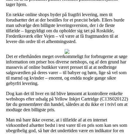
tager hjem.
En række online shops byder på fragtfri levering, men tit
forudsætter det at der bestilles for et præcist beløb. Ellers burde
man udvælge den billigste leveringsversion, der i de fleste
tilfælde – ligegyldigt om du opholder sig tæt på Roskilde,
Frederiksværk eller Vejen – vil være at få fragtmanden til at
levere din ordre til et afhentningssted.
Det er efterhånden meget overkommeligt for forbrugerne at søge
information om priser hos diverse netshops, og af den grund har
massevis af online butikker været presset til at at nedbringe
salgsværdien på deres varer – til babyer og børn, lige så vel som
til mænd og kvinder – enormt, og endda nogle gange sikre
gebyrfri levering.
Dog kan det til hver en tid blive lønsomt at kontrollere enkelte
webshops efter udsalg på Yellow Inkjet Cartridge (C13S020122)
før du gennemfører din handel, således at du ikke er i tvivl om at
modtage den billigste pris.
Man må bare ikke overse, at i tilfælde af at en internet
virksomhed afsætter bedst i test varer til en pris som kan ses som
ubegribelig god, så bør det undertiden være en indikator for en