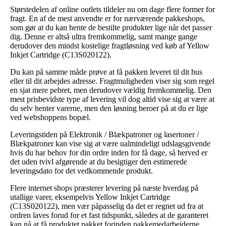
Størstedelen af online outlets tildeler nu om dage flere former for
fragt. En af de mest anvendte er for nærværende pakkeshops,
som gør at du kan hente de bestilte produkter lige når det passer
dig. Denne er altså ultra fremkommelig, samt mange gange
derudover den mindst kostelige fragtløsning ved køb af Yellow
Inkjet Cartridge (C13S020122).
Du kan på samme måde prøve at få pakken leveret til dit hus
eller til dit arbejdes adresse. Fragtmuligheden viser sig som regel
en sjat mere pebret, men derudover vældig fremkommelig. Den
mest prisbevidste type af levering vil dog altid vise sig at være at
du selv henter varerne, men den løsning beroer på at du er lige
ved webshoppens bopæl.
Leveringstiden på Elektronik / Blækpatroner og lasertoner /
Blækpatroner kan vise sig at være ualmindeligt udslagsgivende
hvis du har behov for din ordre inden for få dage, så herved er
det uden tvivl afgørende at du besigtiger den estimerede
leveringsdato for det vedkommende produkt.
Flere internet shops præsterer levering på næste hverdag på
utallige varer, eksempelvis Yellow Inkjet Cartridge
(C13S020122), men vær påpasselig da det er regnet ud fra at
ordren laves forud for et fast tidspunkt, således at de garanteret
kan nå at få produktet pakket forinden pakkemedarbejderne