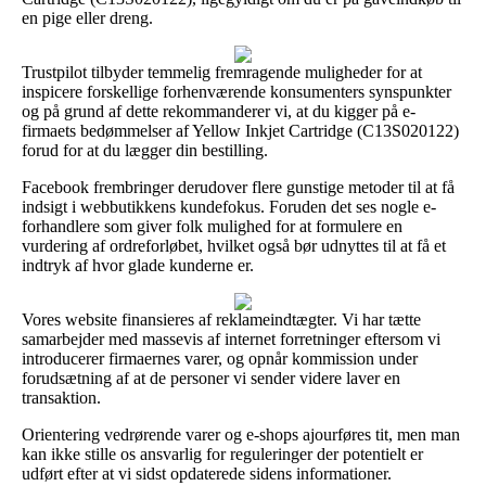
en pige eller dreng.
Trustpilot tilbyder temmelig fremragende muligheder for at
inspicere forskellige forhenværende konsumenters synspunkter
og på grund af dette rekommanderer vi, at du kigger på e-
firmaets bedømmelser af Yellow Inkjet Cartridge (C13S020122)
forud for at du lægger din bestilling.
Facebook frembringer derudover flere gunstige metoder til at få
indsigt i webbutikkens kundefokus. Foruden det ses nogle e-
forhandlere som giver folk mulighed for at formulere en
vurdering af ordreforløbet, hvilket også bør udnyttes til at få et
indtryk af hvor glade kunderne er.
Vores website finansieres af reklameindtægter. Vi har tætte
samarbejder med massevis af internet forretninger eftersom vi
introducerer firmaernes varer, og opnår kommission under
forudsætning af at de personer vi sender videre laver en
transaktion.
Orientering vedrørende varer og e-shops ajourføres tit, men man
kan ikke stille os ansvarlig for reguleringer der potentielt er
udført efter at vi sidst opdaterede sidens informationer.