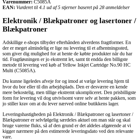
Varenummer:
C5085A
EAN:
Vurderet til 4.1 ud af 5 stjerner baseret på 28 anmeldelser
Elektronik / Blækpatroner og lasertoner /
Blækpatroner
Adskillige e-shops tilbyder efterhånden alverdens fragtformer. En
der er meget almindelig er lige nu levering til et afhentningssted,
som giver dig mulighed for at hente de købte produkter når du har
tid. Fragtløsningen er jo ekstremt let, samt tit endda den billigste
metode til levering ved køb af Yellow Inkjet Cartridge No.90 HC
Multi (C5085A).
Du kunne ligeledes afveje for og imod at vælge levering hjem til
hvor du bor eller til din arbejdsplads. Den er desværre en kende
mere bekostelig, men tillige ekstremt ukompliceret. Den prisbilligste
form for levering vil dog utvivlsomt være selv at hente pakken, som
jo stiller krav om at du lever nærved online butikkens lager.
Leveringshastigheden på Elektronik / Blækpatroner og lasertoner /
Blækpatroner er selvfølgelig særdeles aktuel om man står og skal
bruge varerne fluks, så af den grund er det aldeles afgørende at vi
kigger nærmere på den estimerede leveringsdato ved den relevante
vare.