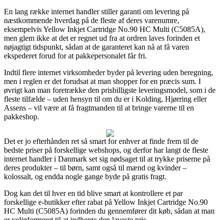
En lang række internet handler stiller garanti om levering på
næstkommende hverdag på de fleste af deres varenumre,
eksempelvis Yellow Inkjet Cartridge No.90 HC Multi (C5085A),
men glem ikke at det er regnet ud fra at ordren laves forinden et
nøjagtigt tidspunkt, sådan at de garanteret kan nå at få varen
ekspederet forud for at pakkepersonalet får fri.
Indtil flere internet virksomheder byder på levering uden beregning,
men i reglen er det forudsat at man shopper for en præcis sum. I
øvrigt kan man foretrække den prisbilligste leveringsmodel, som i de
fleste tilfælde – uden hensyn til om du er i Kolding, Hjørring eller
Assens – vil være at få fragtmanden til at bringe varerne til en
pakkeshop.
Det er jo efterhånden ret så smart for enhver at finde frem til de
bedste priser på forskellige webshops, og derfor har langt de fleste
internet handler i Danmark set sig nødsaget til at trykke priserne på
deres produkter – til børn, samt også til mænd og kvinder –
kolossalt, og endda nogle gange byde på gratis fragt.
Dog kan det til hver en tid blive smart at kontrollere et par
forskellige e-butikker efter rabat på Yellow Inkjet Cartridge No.90
HC Multi (C5085A) forinden du gennemfører dit køb, sådan at man
er velinformeret til at indhente den laveste pris.