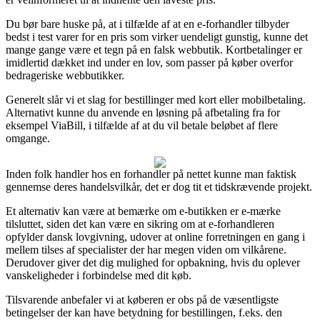
Du bør bare huske på, at i tilfælde af at en e-forhandler tilbyder
bedst i test varer for en pris som virker uendeligt gunstig, kunne det
mange gange være et tegn på en falsk webbutik. Kortbetalinger er
imidlertid dækket ind under en lov, som passer på køber overfor
bedrageriske webbutikker.
Generelt slår vi et slag for bestillinger med kort eller mobilbetaling.
Alternativt kunne du anvende en løsning på afbetaling fra for
eksempel ViaBill, i tilfælde af at du vil betale beløbet af flere
omgange.
Inden folk handler hos en forhandler på nettet kunne man faktisk
gennemse deres handelsvilkår, det er dog tit et tidskrævende projekt.
Et alternativ kan være at bemærke om e-butikken er e-mærke
tilsluttet, siden det kan være en sikring om at e-forhandleren
opfylder dansk lovgivning, udover at online forretningen en gang i
mellem tilses af specialister der har megen viden om vilkårene.
Derudover giver det dig mulighed for opbakning, hvis du oplever
vanskeligheder i forbindelse med dit køb.
Tilsvarende anbefaler vi at køberen er obs på de væsentligste
betingelser der kan have betydning for bestillingen, f.eks. den