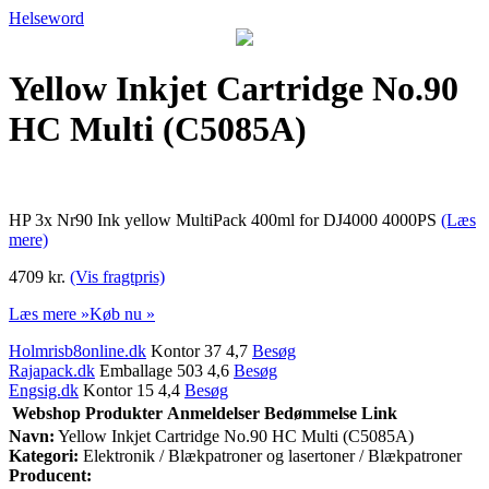
Helseword
Yellow Inkjet Cartridge No.90
HC Multi (C5085A)
HP 3x Nr90 Ink yellow MultiPack 400ml for DJ4000 4000PS
(Læs
mere)
4709 kr.
(Vis fragtpris)
Læs mere »
Køb nu »
Holmrisb8online.dk
Kontor 37 4,7
Besøg
Rajapack.dk
Emballage 503 4,6
Besøg
Engsig.dk
Kontor 15 4,4
Besøg
Webshop
Produkter
Anmeldelser
Bedømmelse
Link
Navn:
Yellow Inkjet Cartridge No.90 HC Multi (C5085A)
Kategori:
Elektronik / Blækpatroner og lasertoner / Blækpatroner
Producent: